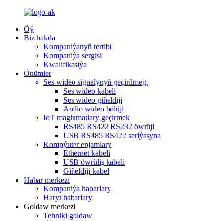
Öý
Biz hakda
Kompaniýanyň tertibi
Kompaniýa sergisi
Kwalifikasiýa
Önümler
Ses wideo signalynyň geçirilmegi
Ses wideo kabeli
Ses wideo giňeldiji
Audio wideo bölüji
IoT maglumatlary geçirmek
RS485 RS422 RS232 öwrüji
USB RS485 RS422 seriýasyna
Kompýuter enjamlary
Ethernet kabeli
USB öwrüliş kabeli
Giňeldiji kabel
Habar merkezi
Kompaniýa habarlary
Haryt habarlary
Goldaw merkezi
Tehniki goldaw