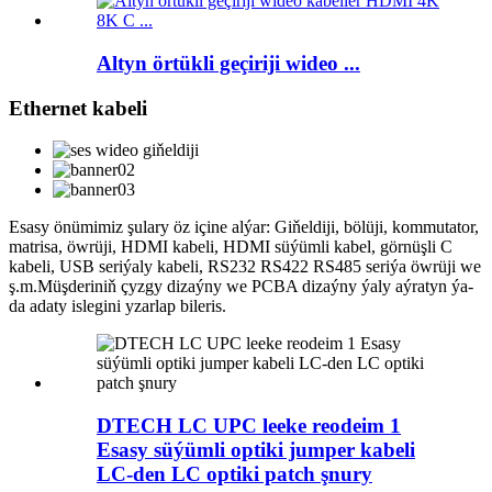
Altyn örtükli geçiriji wideo ...
Ethernet kabeli
Esasy önümimiz şulary öz içine alýar: Giňeldiji, bölüji, kommutator,
matrisa, öwrüji, HDMI kabeli, HDMI süýümli kabel, görnüşli C
kabeli, USB seriýaly kabeli, RS232 RS422 RS485 seriýa öwrüji we
ş.m.Müşderiniň çyzgy dizaýny we PCBA dizaýny ýaly aýratyn ýa-
da adaty islegini yzarlap bileris.
DTECH LC UPC leeke reodeim 1
Esasy süýümli optiki jumper kabeli
LC-den LC optiki patch şnury