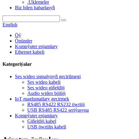
.Üklemeler
Biz bilen habarlaşyň
English
Öý
Önümler
Kompýuter enjamlary
Ethernet kabeli
Kategoriýalar
Ses wideo signalynyň geçirilmegi
Ses wideo kabeli
Ses wideo giňeldiji
Audio wideo bölüji
IoT maglumatlary geçirmek
RS485 RS422 RS232 öwrüji
USB RS485 RS422 seriýasyna
Kompýuter enjamlary
Giňeldiji kabel
USB öwrüliş kabeli