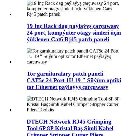
19 Inç Rack dag paýlaýyş çarçuwasy
24 port, kompýuter otagy simleri üçin
ýüklenen Cat6 Rj45 patch paneli
Tor garnituralary patch paneli
CAT5e 24 Port 1U 19 ″ Süýüm optiki
tor Ethernet paýlaýyş çarçuwasy
DTECH Network RJ45 Crimping
Tool 6P 8P Kristal Baş Simli Kabel
Crimper Stripper Cutter Pliers