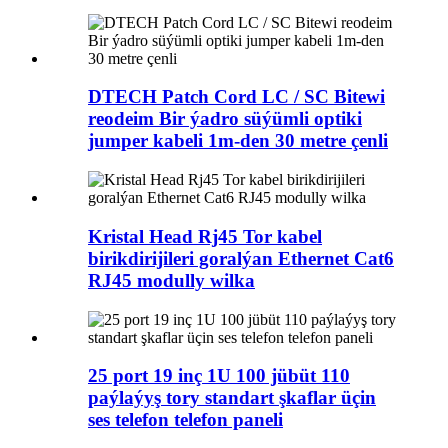
DTECH Patch Cord LC / SC Bitewi
reodeim Bir ýadro süýümli optiki
jumper kabeli 1m-den 30 metre çenli
Kristal Head Rj45 Tor kabel
birikdirijileri goralýan Ethernet Cat6
RJ45 modully wilka
25 port 19 inç 1U 100 jübüt 110
paýlaýyş tory standart şkaflar üçin
ses telefon telefon paneli