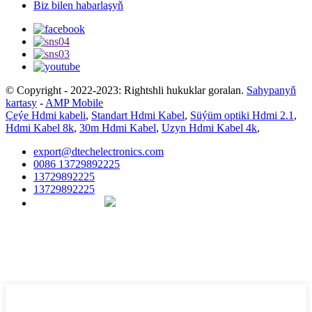
Biz bilen habarlaşyň
© Copyright - 2022-2023: Rightshli hukuklar goralan.
Sahypanyň
kartasy
-
AMP Mobile
Çeýe Hdmi kabeli
,
Standart Hdmi Kabel
,
Süýüm optiki Hdmi 2.1
,
Hdmi Kabel 8k
,
30m Hdmi Kabel
,
Uzyn Hdmi Kabel 4k
,
export@dtechelectronics.com
0086 13729892225
13729892225
13729892225