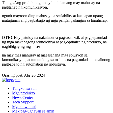
Things.Ang produktong ito ay hindi lamang may mahusay na
pagganap ng komunikasyon,
ngunit mayroon ding mahusay na scalability at katatagan upang
matugunan ang pagbabago ng mga pangangailangan sa hinaharap.
DTECH
ay patuloy na nakatuon sa pagsasaliksik at pagpapaunlad
ng mga makabagong teknolohiya at pag-optimize ng produkto, na
nagbibigay ng mga user
na may mas mahusay at maaasahang mga solusyon sa
komunikasyon, at tumutulong sa mabilis na pag-unlad at matalinong
pagbabago ng automation ng industriya.
Oras ng post: Abr-20-2024
Tungkol sa atin
Mga produkto
News Center
Tech Support
Mga download
Makipag-ugnayan sa amin