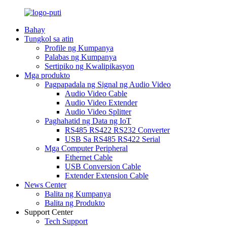
Bahay
Tungkol sa atin
Profile ng Kumpanya
Palabas ng Kumpanya
Sertipiko ng Kwalipikasyon
Mga produkto
Pagpapadala ng Signal ng Audio Video
Audio Video Cable
Audio Video Extender
Audio Video Splitter
Paghahatid ng Data ng IoT
RS485 RS422 RS232 Converter
USB Sa RS485 RS422 Serial
Mga Computer Peripheral
Ethernet Cable
USB Conversion Cable
Extender Extension Cable
News Center
Balita ng Kumpanya
Balita ng Produkto
Support Center
Tech Support