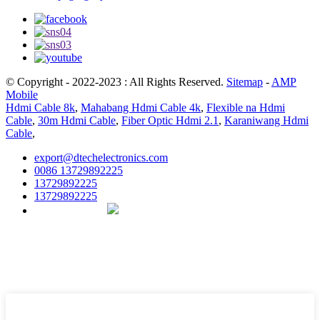
© Copyright - 2022-2023 : All Rights Reserved.
Sitemap
-
AMP
Mobile
Hdmi Cable 8k
,
Mahabang Hdmi Cable 4k
,
Flexible na Hdmi
Cable
,
30m Hdmi Cable
,
Fiber Optic Hdmi 2.1
,
Karaniwang Hdmi
Cable
,
export@dtechelectronics.com
0086 13729892225
13729892225
13729892225