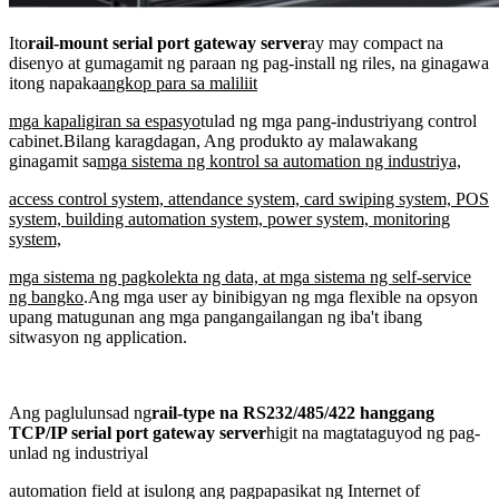
Ito
rail-mount serial port gateway server
ay may compact na
disenyo at gumagamit ng paraan ng pag-install ng riles, na ginagawa
itong napaka
angkop para sa maliliit
mga kapaligiran sa espasyo
tulad ng mga pang-industriyang control
cabinet.Bilang karagdagan, Ang produkto ay malawakang
ginagamit sa
mga sistema ng kontrol sa automation ng industriya,
access control system, attendance system, card swiping system, POS
system, building automation system, power system, monitoring
system,
mga sistema ng pagkolekta ng data, at mga sistema ng self-service
ng bangko
.Ang mga user ay binibigyan ng mga flexible na opsyon
upang matugunan ang mga pangangailangan ng iba't ibang
sitwasyon ng application.
Ang paglulunsad ng
rail-type na RS232/485/422 hanggang
TCP/IP serial port gateway server
higit na magtataguyod ng pag-
unlad ng industriyal
automation field at isulong ang pagpapasikat ng Internet of