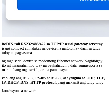
Ito
DIN rail RS232/485/422 sa TCP/IP serial gateway server
ay
isang compact at malakas na device na nagbibigay-daan sa tuluy-
tuloy na pagsasama
ng mga serial device sa modernong Ethernet network.Nagbibigay
ito ng maaasahan
two-way na paghahatid ng data
, sumusuporta sa
maramihang mga serial port na pamantayan,
kabilang ang RS232, RS485 at RS422, at ay
tugma sa UDP, TCP,
IP, DHCP, DNS, HTTP protocol
upang makamit ang tuluy-tuloy
koneksyon sa network.