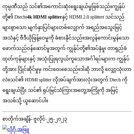
ကုမ္ပဏီသည် သင်၏အကောင်းဆုံးရွေးချယ်မှုဖြစ်သည်။ကျွန်ုပ်
တို့၏ Dtech၊
4k HDMI splitter
နှင့် HDMI 2.0 splitter၊ သင်သည်
များစွာသော မျက်နှာပြင်များတစ်လျှောက် အရည်အသွေးမြင့်
အသံနှင့် ဗီဒီယိုဖြန့်ဝေမှုကို ခံစားနိုင်သည်။အလွန်ကောင်းမွန်သော
ဖောက်သည်ဝန်ဆောင်မှုအတွက် ကျွန်ုပ်တို့၏အပ်နှံမှု၊ တာရှည်ခံ
ထုတ်ကုန်များနှင့် အသုံးပြုရလွယ်ကူသောအင်္ဂါရပ်များက ကျွန်ုပ်
တို့အား ပြိုင်ဆိုင်မှုမှ ကင်းဝေးစေသည်။ဒါဆို ဘာလို့ လျှော့သုံးတာ
လဲ။သင်၏ HDMI splitter လိုအပ်ချက်အားလုံးအတွက် Dtech ကို
ရွေးချယ်ပြီး သင်၏ ရုပ်မြင်သံကြားအတွေ့အကြုံကို အမြင့်
အသစ်သို့ ယူဆောင်ပါ။
စာတိုက်အချိန်- ဇူလိုင်-၂၅-၂၀၂၃