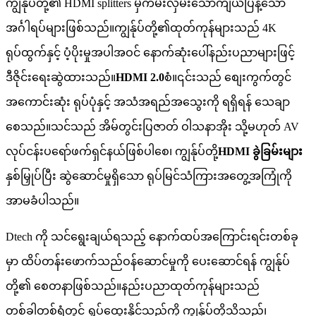
ကျွန်ုပ်တို့၏ HDMI splitters မှကမ်းလှမ်းသောကျယ်ပြန့်သော
အင်္ဂါရပ်များဖြစ်သည်။ကျွန်ုပ်တို့၏ထုတ်ကုန်များသည် 4K
ရုပ်ထွက်နှင့် ပံ့ပိုးမှုအပါအဝင် နောက်ဆုံးပေါ်နည်းပညာများဖြင့်
ဒီဇိုင်းရေးဆွဲထားသည်။
HDMI 2.0
စံ။၎င်းသည် စျေးကွက်တွင်
အကောင်းဆုံး ရုပ်ပုံနှင့် အသံအရည်အသွေးကို ရရှိရန် သေချာ
စေသည်။သင်သည် အိမ်တွင်းပြဇာတ် ဝါသနာအိုး သို့မဟုတ် AV
လုပ်ငန်းပရော်ဖက်ရှင်နယ်ဖြစ်ပါစေ၊ ကျွန်ုပ်တို့
HDMI ခွဲခြမ်းများ
နှစ်မြှုပ်ပြီး ဆွဲဆောင်မှုရှိသော ရုပ်မြင်သံကြားအတွေ့အကြုံကို
အာမခံပါသည်။
Dtech ကို သင်ရွေးချယ်ရသည့် နောက်ထပ်အကြောင်းရင်းတစ်ခု
မှာ ထိပ်တန်းဖောက်သည်ဝန်ဆောင်မှုကို ပေးဆောင်ရန် ကျွန်ုပ်
တို့၏ စေတနာဖြစ်သည်။နည်းပညာထုတ်ကုန်များသည်
တစ်ခါတစ်ရံတွင် ရှုပ်ထွေးနိုင်သည်ကို ကျွန်ုပ်တို့သိသည်၊