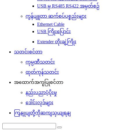
USB မှ RS485 RS422 အမှတ်စဉ်
ကွန်ပျူတာ ဆက်စပ်ပစ္စည်းများ
Ethernet Cable
USB ကြိုးပြောင်း
Extender တိုးချဲ့ကြိုး
သတင်းစင်တာ
ကုမ္ပဏီသတင်း
ထုတ်ကုန်သတင်း
အထောက်အကူပြုစင်တာ
နည်းပညာပံ့ပိုးမှု
ဒေါင်းလုဒ်များ
ကြှနျုပျတို့ကိုဆကျသှယျရနျ