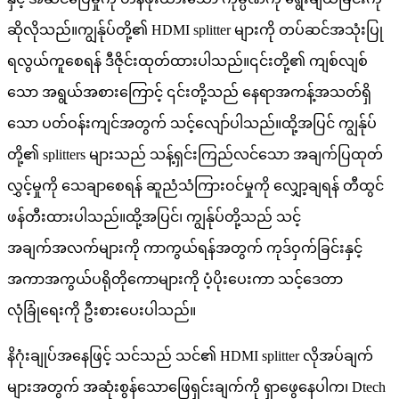
ဆိုလိုသည်။ကျွန်ုပ်တို့၏ HDMI splitter များကို တပ်ဆင်အသုံးပြု
ရလွယ်ကူစေရန် ဒီဇိုင်းထုတ်ထားပါသည်။၎င်းတို့၏ ကျစ်လျစ်
သော အရွယ်အစားကြောင့် ၎င်းတို့သည် နေရာအကန့်အသတ်ရှိ
သော ပတ်ဝန်းကျင်အတွက် သင့်လျော်ပါသည်။ထို့အပြင် ကျွန်ုပ်
တို့၏ splitters များသည် သန့်ရှင်းကြည်လင်သော အချက်ပြထုတ်
လွှင့်မှုကို သေချာစေရန် ဆူညံသံကြားဝင်မှုကို လျှော့ချရန် တီထွင်
ဖန်တီးထားပါသည်။ထို့အပြင်၊ ကျွန်ုပ်တို့သည် သင့်
အချက်အလက်များကို ကာကွယ်ရန်အတွက် ကုဒ်ဝှက်ခြင်းနှင့်
အကာအကွယ်ပရိုတိုကောများကို ပံ့ပိုးပေးကာ သင့်ဒေတာ
လုံခြုံရေးကို ဦးစားပေးပါသည်။
နိဂုံးချုပ်အနေဖြင့် သင်သည် သင်၏ HDMI splitter လိုအပ်ချက်
များအတွက် အဆုံးစွန်သောဖြေရှင်းချက်ကို ရှာဖွေနေပါက၊ Dtech