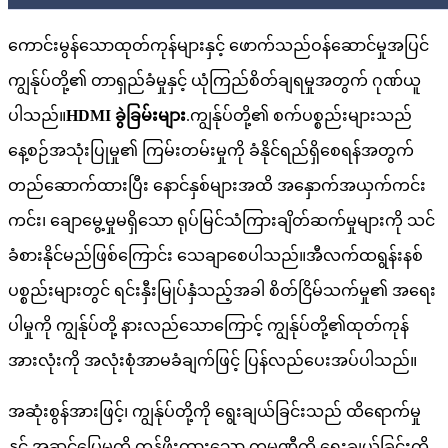
ကောင်းမွန်သောထုတ်ကုန်များနှင့် ဖောက်သည်ဝန်ဆောင်မှုအပြင်
ကျွန်ုပ်တို့၏ တာရှည်ခံမှုနှင့် ယုံကြည်စိတ်ချရမှုအတွက် ဂုဏ်ယူ
ပါသည်။
HDMI ခွဲခြမ်းများ
.ကျွန်ုပ်တို့၏ စက်ပစ္စည်းများသည်
နေ့စဉ်အသုံးပြုမှု၏ ကြမ်းတမ်းမှုကို ခံနိုင်ရည်ရှိစေရန်အတွက်
တည်ဆောက်ထားပြီး နောင်နှစ်များအထိ အနှောက်အယှက်ကင်း
ကင်း၊ ချောမွေ့မှုမရှိသော ရုပ်မြင်သံကြားချိတ်ဆက်မှုများကို သင်
ခံစားနိုင်မည်ဖြစ်ကြောင်း သေချာစေပါသည်။အီလက်ထရွန်းနစ်
ပစ္စည်းများတွင် ရင်းနှီးမြုပ်နှံသည့်အခါ စိတ်ငြိမ်သက်မှု၏ အရေး
ပါမှုကို ကျွန်ုပ်တို့ နားလည်သောကြောင့် ကျွန်ုပ်တို့၏ထုတ်ကုန်
အားလုံးကို အလုံးစုံအာမခံချက်ဖြင့် ပြန်လည်ပေးအပ်ပါသည်။
အဆုံးစွန်အားဖြင့်၊ ကျွန်ုပ်တို့ကို ရွေးချယ်ခြင်းသည် ထိရောက်မှု
နှင့် အဆင်ပြေမှုကို တန်ဖိုးထားသော ကုမ္ပဏီကို ရွေးချယ်ခြင်းကို