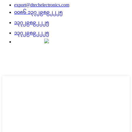
export@dtechelectronics.com
၀၀၈၆ ၁၃၇၂၉၈၉၂၂၂၅
၁၃၇၂၉၈၉၂၂၂၅
၁၃၇၂၉၈၉၂၂၂၅