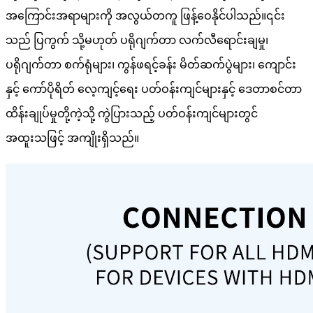
အကြောင်းအရာများကို အလွယ်တကူ ဖြန့်ဝေနိုင်ပါသည်။၎င်း
သည် ပြကွက် သို့မဟုတ် ပရိုဂျက်တာ လက်လီရောင်းချမှု၊
ပရိုဂျက်တာ စက်ရုံများ၊ ကွန်ဖရင့်ခန်း မိတ်ဆက်ပွဲများ၊ ကျောင်း
နှင့် ကော်ပိုရိတ် လေ့ကျင့်ရေး ပတ်ဝန်းကျင်များနှင့် ဒေတာစင်တာ
ထိန်းချုပ်မှုတို့ကဲ့သို့ ကွဲပြားသည့် ပတ်ဝန်းကျင်များတွင်
အထူးသဖြင့် အကျိုးရှိသည်။