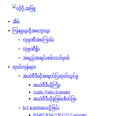
အိမ်
ကြှနျုပျတို့အကွောငျး
ကုမ္ပဏီအကြောင်း
ကုမ္ပဏီရှိုး
အရည်အချင်းစစ်လက်မှတ်
ထုတ်ကုန်များ
အသံဗီဒီယိုအချက်ပြထုတ်လွှင့်မှု
အသံဗီဒီယိုကြိုး
Audio Video Extender
အသံဗီဒီယိုခွဲခြမ်းစိတ်ဖြာ
IoT ဒေတာပေးပို့ခြင်း
RS485 RS422 RS232 Converter