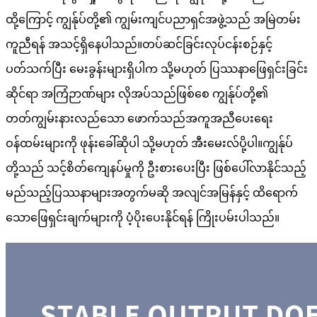
ထို့ကြောင့် ကျွန်ုပ်တို့၏ ကျွမ်းကျင်ပညာရှင်အဖွဲ့သည် အမြဲတမ်း
ကူညီရန် အသင့်ရှိနေပါသည်။တပ်ဆင်ခြင်းလုပ်ငန်းစဉ်နှင့်
ပတ်သက်ပြီး မေးခွန်းများရှိပါက သို့မဟုတ် ပြဿနာဖြေရှင်းခြင်း
ဆိုင်ရာ အကြံဉာဏ်များ လိုအပ်သည်ဖြစ်စေ ကျွန်ုပ်တို့၏
တတ်ကျွမ်းနားလည်သော ဖောက်သည်အကူအညီပေးရေး
ဝန်ထမ်းများကို ဖုန်းခေါ်ဆိုပါ သို့မဟုတ် အီးမေးလ်ပို့ပါ။ကျွန်ုပ်
တို့သည် သင့်စိတ်ကျေနပ်မှုကို ဦးစားပေးပြီး ဖြစ်ပေါ်လာနိုင်သည့်
မည်သည့်ပြဿနာများအတွက်မဆို အလျင်အမြန်နှင့် ထိရောက်
သောဖြေရှင်းချက်များကို ပံ့ပိုးပေးနိုင်ရန် ကြိုးပမ်းပါသည်။