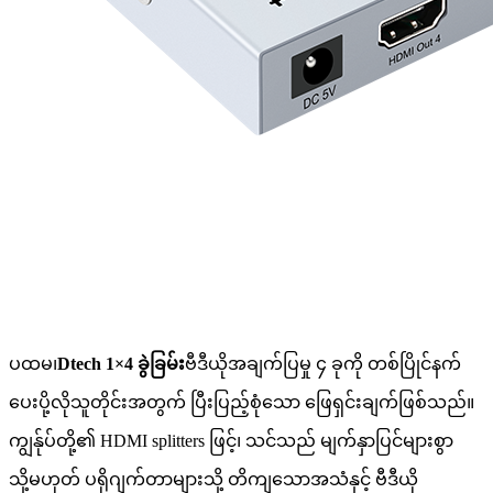
ပထမ၊
Dtech 1×4 ခွဲခြမ်း
ဗီဒီယိုအချက်ပြမှု ၄ ခုကို တစ်ပြိုင်နက်
ပေးပို့လိုသူတိုင်းအတွက် ပြီးပြည့်စုံသော ဖြေရှင်းချက်ဖြစ်သည်။
ကျွန်ုပ်တို့၏ HDMI splitters ဖြင့်၊ သင်သည် မျက်နှာပြင်များစွာ
သို့မဟုတ် ပရိုဂျက်တာများသို့ တိကျသောအသံနှင့် ဗီဒီယို