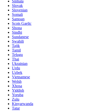
Sinhala
Slovak
Slovenian
Somali
Samoan
Scots Gaelic
Shona
Sindhi
Sundanese
Swahili
Tajik
Tamil
Telugu
Thai
Ukrainian
Urdu
Uzbek
Vietnamese
Welsh
Xhosa
Yiddish
Yoruba
Zulu
Kinyarwanda
Tatar