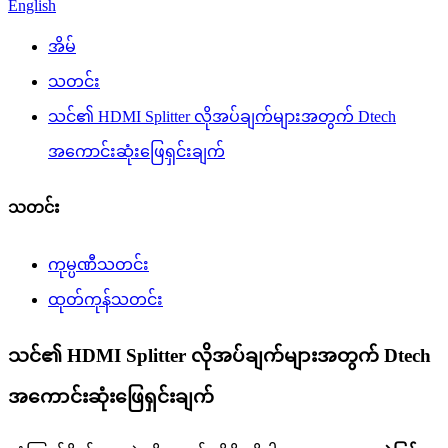
English
အိမ်
သတင်း
သင်၏ HDMI Splitter လိုအပ်ချက်များအတွက် Dtech
အကောင်းဆုံးဖြေရှင်းချက်
သတင်း
ကုမ္ပဏီသတင်း
ထုတ်ကုန်သတင်း
သင်၏ HDMI Splitter လိုအပ်ချက်များအတွက် Dtech
အကောင်းဆုံးဖြေရှင်းချက်