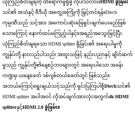
ယုံကြည်စိတ်ချရတဲ့ ထိရောက်မှုရှိဖို့ လိုပါသလား။
HDMI ခွဲခြမ်း
သင်၏ အသံနှင့် ဗီဒီယို အတွေ့အကြုံကို မြှင့်တင်ရန်။Dtech
ကုမ္ပဏီသည် သင့်အား အကောင်းဆုံးဖြေရှင်းချက်ပေးမည်ဖြစ်
သောကြောင့် နောက်ထပ်မကြည့်ပါနှင့်။အရည်အသွေးမြင့်ပြီး
ယုံကြည်စိတ်ချရသော HDMI splitter ရှိခြင်း၏ အရေးပါမှုကို
ကျွန်ုပ်တို့ နားလည်ပါသည်၊ အထူးသဖြင့် နည်းပညာနှင့် ချိတ်ဆက်
မှုသည် ကျွန်ုပ်တို့၏နေ့စဉ်ဘဝများတွင် အရေးပါသော အခန်း
ကဏ္ဍမှ ယနေ့ခေတ် ဒစ်ဂျစ်တယ်ခေတ်တွင် ဖြစ်သည်။
အဘယ်ကြောင့်ရွေးချယ်သင့်သည်ကို ရှင်းပြကြပါစို့
Dtech
သင်၏
HDMI splitter အပါအဝင် လိုအပ်ချက်အားလုံးအတွက်
4k HDMI
splitter
နှင့်
HDMI 2.0 ခွဲခြမ်း။