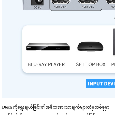
Dtech ကိုရွေးချယ်ခြင်း၏အဓိကအားသာချက်များထဲမှတစ်ခုမှာ