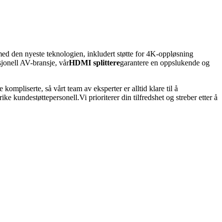
ed den nyeste teknologien, inkludert støtte for 4K-oppløsning
sjonell AV-bransje, vår
HDMI splittere
garantere en oppslukende og
ompliserte, så vårt team av eksperter er alltid klare til å
ke kundestøttepersonell.Vi prioriterer din tilfredshet og streber etter å