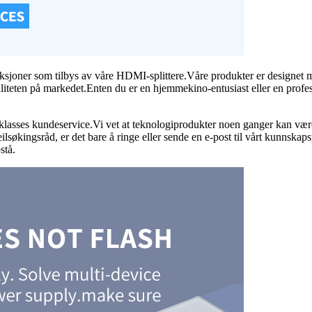
ksjoner som tilbys av våre HDMI-splittere.Våre produkter er designet m
valiteten på markedet.Enten du er en hjemmekino-entusiast eller en profe
eklasses kundeservice.Vi vet at teknologiprodukter noen ganger kan være k
lsøkingsråd, er det bare å ringe eller sende en e-post til vårt kunnskapsri
stå.