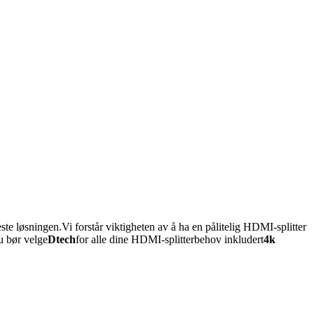
ste løsningen.Vi forstår viktigheten av å ha en pålitelig HDMI-splitter
du bør velge
Dtech
for alle dine HDMI-splitterbehov inkludert
4k