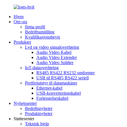
Hjem
Om oss
firma profil
Bedriftsutstilling
Kvalifikasjonsbevis
Produkter
Lyd og video signaloverføring
Audio Video Kabel
Audio Video Extender
Audio Video Splitter
IoT-dataoverføring
RS485 RS422 RS232 omformer
USB til RS485 RS422 seriell
Periferiutstyr til datamaskiner
Ethernet-kabel
USB-konverteringskabel
Forlengelseskabel
Nyhetssenter
Bedriftsnyheter
Produktnyheter
Støttesenter
Teknisk hjelp