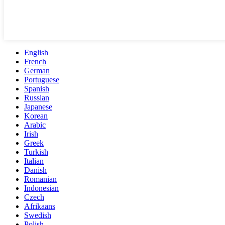
English
French
German
Portuguese
Spanish
Russian
Japanese
Korean
Arabic
Irish
Greek
Turkish
Italian
Danish
Romanian
Indonesian
Czech
Afrikaans
Swedish
Polish