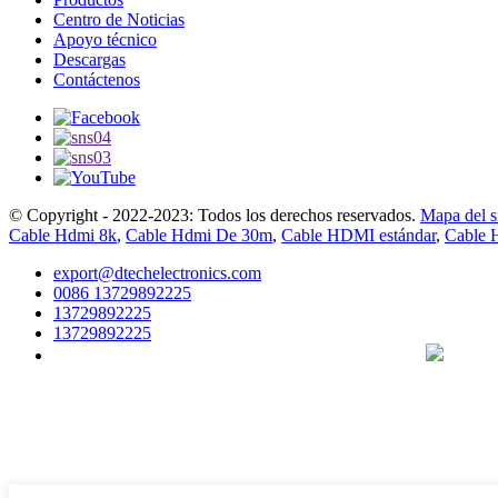
Centro de Noticias
Apoyo técnico
Descargas
Contáctenos
© Copyright - 2022-2023: Todos los derechos reservados.
Mapa del si
Cable Hdmi 8k
,
Cable Hdmi De 30m
,
Cable HDMI estándar
,
Cable 
export@dtechelectronics.com
0086 13729892225
13729892225
13729892225