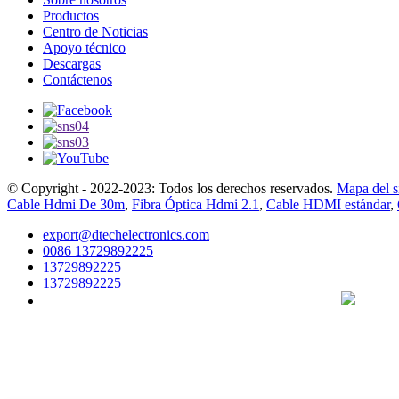
Productos
Centro de Noticias
Apoyo técnico
Descargas
Contáctenos
© Copyright - 2022-2023: Todos los derechos reservados.
Mapa del si
Cable Hdmi De 30m
,
Fibra Óptica Hdmi 2.1
,
Cable HDMI estándar
,
export@dtechelectronics.com
0086 13729892225
13729892225
13729892225