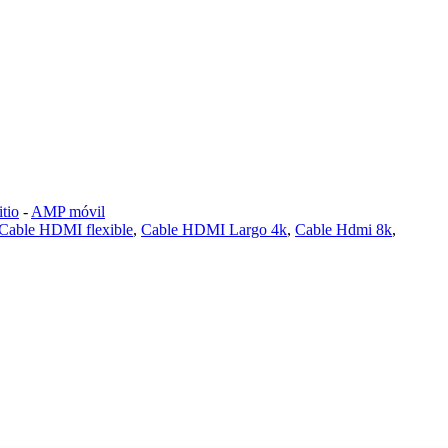
tio
-
AMP móvil
Cable HDMI flexible
,
Cable HDMI Largo 4k
,
Cable Hdmi 8k
,