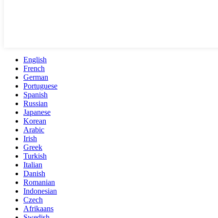
English
French
German
Portuguese
Spanish
Russian
Japanese
Korean
Arabic
Irish
Greek
Turkish
Italian
Danish
Romanian
Indonesian
Czech
Afrikaans
Swedish