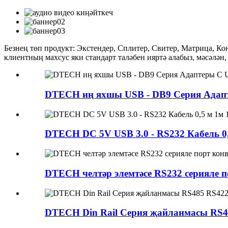
Безнең төп продукт: Экстендер, Сплитер, Свитер, Матрица, Ко
клиентның махсус яки стандарт таләбен ияртә алабыз, мәсәлән
DTECH иң яхшы USB - DB9 Серия Адапте
DTECH DC 5V USB 3.0 - RS232 Кабель 0,5
DTECH челтәр элемтәсе RS232 серияле п
DTECH Din Rail Серия җайланмасы RS4