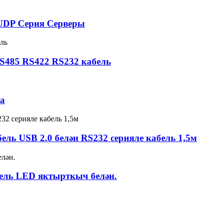
 UDP Серия Серверы
S485 RS422 RS232 кабель
на
ь USB 2.0 белән RS232 серияле кабель 1,5м
бель LED яктырткыч белән.