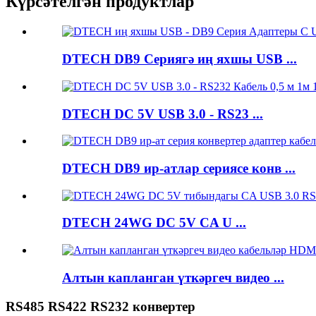
Күрсәтелгән продуктлар
DTECH DB9 Сериягә иң яхшы USB ...
DTECH DC 5V USB 3.0 - RS23 ...
DTECH DB9 ир-атлар сериясе конв ...
DTECH 24WG DC 5V CA U ...
Алтын капланган үткәргеч видео ...
RS485 RS422 RS232 конвертер