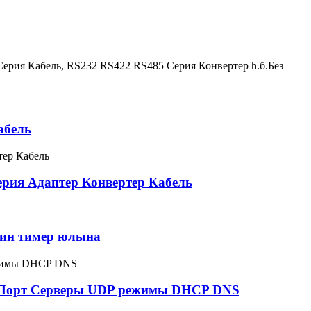
Серия Кабель, RS232 RS422 RS485 Серия Конвертер һ.б.Без
абель
Серия Адаптер Конвертер Кабель
Дин тимер юлына
ия Порт Серверы UDP режимы DHCP DNS