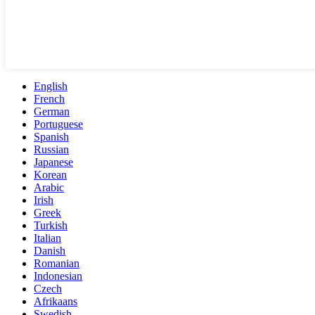
English
French
German
Portuguese
Spanish
Russian
Japanese
Korean
Arabic
Irish
Greek
Turkish
Italian
Danish
Romanian
Indonesian
Czech
Afrikaans
Swedish