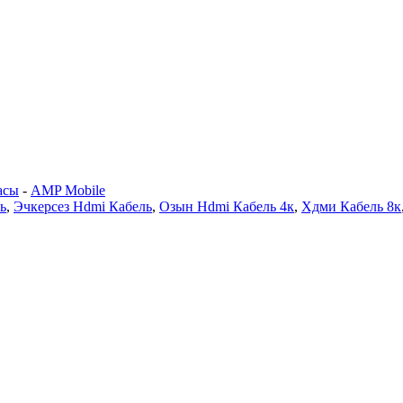
асы
-
AMP Mobile
ь
,
Эчкерсез Hdmi Кабель
,
Озын Hdmi Кабель 4к
,
Хдми Кабель 8к