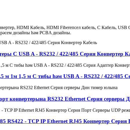
нвертер, HDMI Кабель, HDMI Fiberепсел кабель, С Кабель, USB 
, рәсем дизайны һәм PCBA дизайны.
ры C USB A - RS232 / 422/485 Серия Конвертер К
 м 1м 1,5 м С тибы һәм USB A - RS232 / 422/485 
орт конвертерына RS232 Ethernet Серия серверы 
85 RS422 - TCP IP Ethernet RJ45 Конвертер Сер