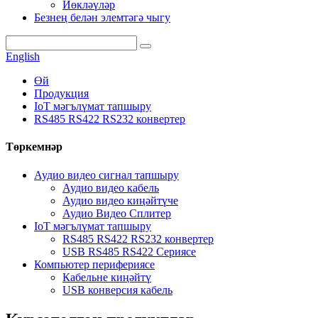
Йөкләүләр
Безнең белән элемтәгә чыгу
English
Өй
Продукция
IoT мәгълүмат тапшыру
RS485 RS422 RS232 конвертер
Төркемнәр
Аудио видео сигнал тапшыру
Аудио видео кабель
Аудио видео киңәйтүче
Аудио Видео Сплитер
IoT мәгълүмат тапшыру
RS485 RS422 RS232 конвертер
USB RS485 RS422 Сериясе
Компьютер перифериясе
Кабельне киңәйтү
USB конверсия кабель