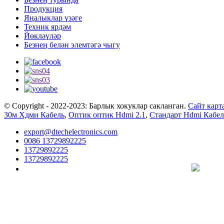
Продукция
Яңалыклар үзәге
Техник ярдәм
Йөкләүләр
Безнең белән элемтәгә чыгу
© Copyright - 2022-2023: Барлык хокуклар сакланган.
Сайт карт
30м Хдми Кабель
,
Оптик оптик Hdmi 2.1
,
Стандарт Hdmi Кабел
export@dtechelectronics.com
0086 13729892225
13729892225
13729892225