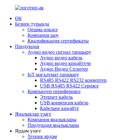
Өй
Безнең турында
Оешма өлкәсе
Компания шоу
Квалификация сертификаты
Продукция
Аудио видео сигнал тапшыру
Аудио видео кабель
Аудио видео киңәйтүче
Аудио Видео Сплитер
IoT мәгълүмат тапшыру
RS485 RS422 RS232 конвертер
USB RS485 RS422 Сериясе
Компьютер перифериясе
Этернет кабель
USB конверсия кабель
Кабельне киңәйтү
Яңалыклар үзәге
Компания яңалыклары
Продукция яңалыклары
Ярдәм үзәге
Техник ярдәм