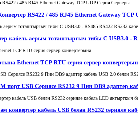
нвертер RS422 / 485 RJ45 Ethernet Gateway TCP
тер кабель аерым тоташтыргыч тибы C USB3.0 - R
тына Ethernet TCP RTU серия сервер конвертеры
порт USB Сериясе RS232 9 Пин DB9 адаптер кабел
әм конвертер кабель USB белән RS232 серияле ка