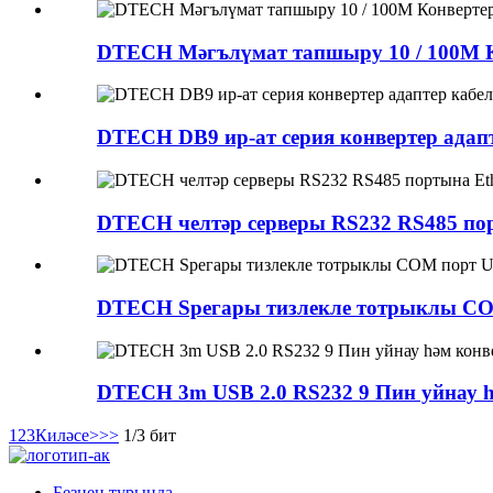
DTECH Мәгълүмат тапшыру 10 / 100M Ко
DTECH DB9 ир-ат серия конвертер адап
DTECH челтәр серверы RS232 RS485 пор
DTECH Speгары тизлекле тотрыклы COM 
DTECH 3m USB 2.0 RS232 9 Пин уйнау һ
1
2
3
Киләсе>
>>
1/3 бит
Безнең турында