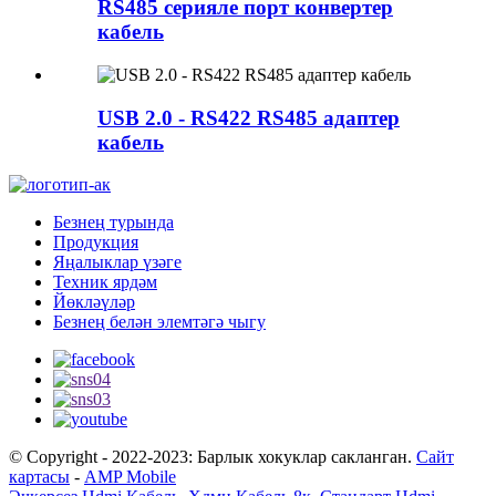
RS485 серияле порт конвертер
кабель
USB 2.0 - RS422 RS485 адаптер
кабель
Безнең турында
Продукция
Яңалыклар үзәге
Техник ярдәм
Йөкләүләр
Безнең белән элемтәгә чыгу
© Copyright - 2022-2023: Барлык хокуклар сакланган.
Сайт
картасы
-
AMP Mobile