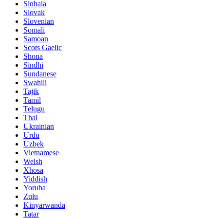
Sinhala
Slovak
Slovenian
Somali
Samoan
Scots Gaelic
Shona
Sindhi
Sundanese
Swahili
Tajik
Tamil
Telugu
Thai
Ukrainian
Urdu
Uzbek
Vietnamese
Welsh
Xhosa
Yiddish
Yoruba
Zulu
Kinyarwanda
Tatar