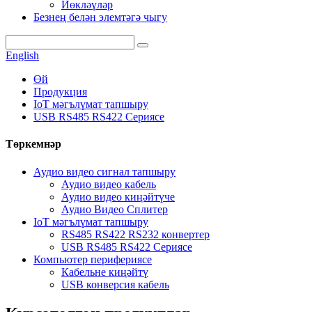
Йөкләүләр
Безнең белән элемтәгә чыгу
English
Өй
Продукция
IoT мәгълүмат тапшыру
USB RS485 RS422 Сериясе
Төркемнәр
Аудио видео сигнал тапшыру
Аудио видео кабель
Аудио видео киңәйтүче
Аудио Видео Сплитер
IoT мәгълүмат тапшыру
RS485 RS422 RS232 конвертер
USB RS485 RS422 Сериясе
Компьютер перифериясе
Кабельне киңәйтү
USB конверсия кабель