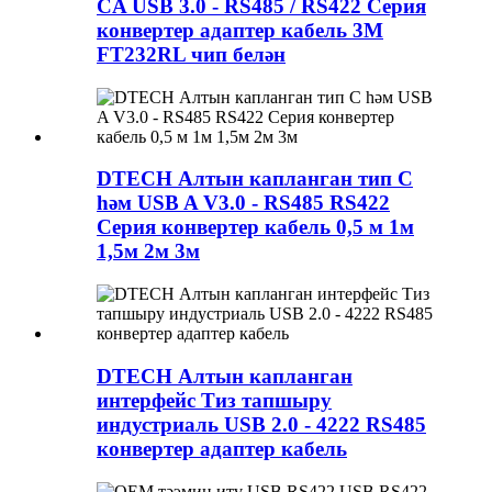
CA USB 3.0 - RS485 / RS422 Серия
конвертер адаптер кабель 3M
FT232RL чип белән
DTECH Алтын капланган тип C
һәм USB A V3.0 - RS485 RS422
Серия конвертер кабель 0,5 м 1м
1,5м 2м 3м
DTECH Алтын капланган
интерфейс Тиз тапшыру
индустриаль USB 2.0 - 4222 RS485
конвертер адаптер кабель