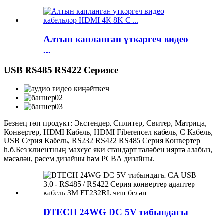
Алтын капланган үткәргеч видео
...
USB RS485 RS422 Сериясе
Безнең төп продукт: Экстендер, Сплитер, Свитер, Матрица,
Конвертер, HDMI Кабель, HDMI Fiberепсел кабель, С Кабель,
USB Серия Кабель, RS232 RS422 RS485 Серия Конвертер
һ.б.Без клиентның махсус яки стандарт таләбен ияртә алабыз,
мәсәлән, рәсем дизайны һәм PCBA дизайны.
DTECH 24WG DC 5V тибындагы