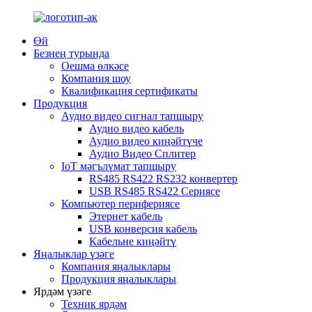
Өй
Безнең турында
Оешма өлкәсе
Компания шоу
Квалификация сертификаты
Продукция
Аудио видео сигнал тапшыру
Аудио видео кабель
Аудио видео киңәйтүче
Аудио Видео Сплитер
IoT мәгълүмат тапшыру
RS485 RS422 RS232 конвертер
USB RS485 RS422 Сериясе
Компьютер перифериясе
Этернет кабель
USB конверсия кабель
Кабельне киңәйтү
Яңалыклар үзәге
Компания яңалыклары
Продукция яңалыклары
Ярдәм үзәге
Техник ярдәм