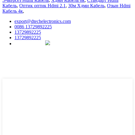
Эчкерсез Hdmi Кабель
,
Хдми Кабель 8к
,
Стандарт Hdmi
Кабель
,
Оптик оптик Hdmi 2.1
,
30м Хдми Кабель
,
Озын Hdmi
Кабель 4к
,
export@dtechelectronics.com
0086 13729892225
13729892225
13729892225