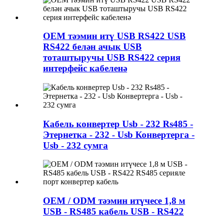
OEM тәэмин итү USB RS422 USB
RS422 белән ачык USB
тоташтыручы USB RS422 серия
интерфейс кабеленә
Кабель конвертер Usb - 232 Rs485 -
Этернетка - 232 - Usb Конвертерга -
Usb - 232 сумга
OEM / ODM тәэмин итүчесе 1,8 м
USB - RS485 кабель USB - RS422