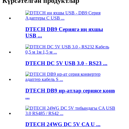
Күрсәтелгән продуктлар
DTECH DB9 Сериягә иң яхшы
USB ...
DTECH DC 5V USB 3.0 - RS23 ...
DTECH DB9 ир-атлар сериясе конв
...
DTECH 24WG DC 5V CA U ...