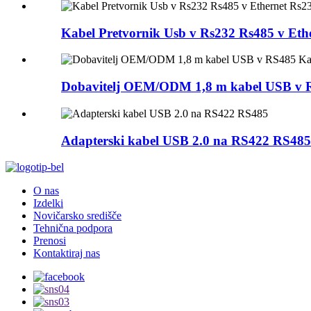
Kabel Pretvornik Usb v Rs232 Rs485 v Eth
Dobavitelj OEM/ODM 1,8 m kabel USB v RS
Adapterski kabel USB 2.0 na RS422 RS485
O nas
Izdelki
Novičarsko središče
Tehnična podpora
Prenosi
Kontaktiraj nas