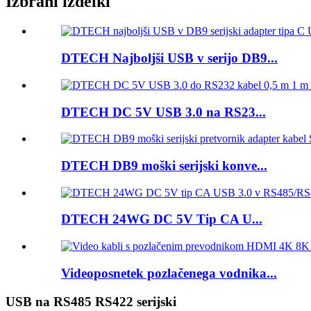
Izbrani izdelki
DTECH Najboljši USB v serijo DB9...
DTECH DC 5V USB 3.0 na RS23...
DTECH DB9 moški serijski konve...
DTECH 24WG DC 5V Tip CA U...
Videoposnetek pozlačenega vodnika...
USB na RS485 RS422 serijski