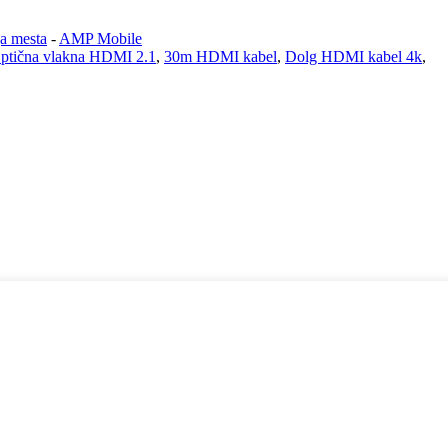
ga mesta
-
AMP Mobile
ptična vlakna HDMI 2.1
,
30m HDMI kabel
,
Dolg HDMI kabel 4k
,