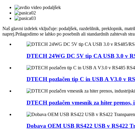
Naš glavni izdelek vključuje: podaljšek, razdelilnik, preklopnik, ma
naprej.Prilagodimo se lahko po posebnih ali standardnih zahtevah str
DTECH 24WG DC 5V tip CA USB 3.0 v RS48
DTECH pozlačen tip C in USB A V3.0 v RS48
DTECH pozlačen vmesnik za hiter prenos, i
Dobava OEM USB RS422 USB v RS422 Trans