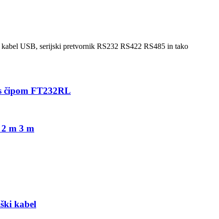
ski kabel USB, serijski pretvornik RS232 RS422 RS485 in tako
 s čipom FT232RL
 2 m 3 m
ki kabel