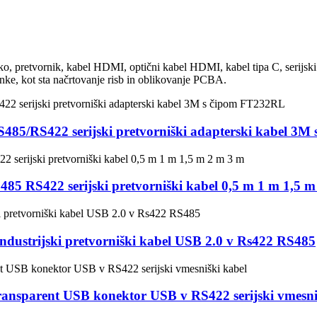
triko, pretvornik, kabel HDMI, optični kabel HDMI, kabel tipa C, serij
anke, kot sta načrtovanje risb in oblikovanje PCBA.
5/RS422 serijski pretvorniški adapterski kabel 3M
5 RS422 serijski pretvorniški kabel 0,5 m 1 m 1,5 m
ndustrijski pretvorniški kabel USB 2.0 v Rs422 RS485
parent USB konektor USB v RS422 serijski vmesniš