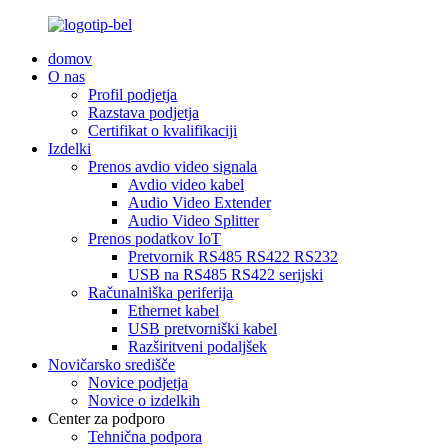
domov
O nas
Profil podjetja
Razstava podjetja
Certifikat o kvalifikaciji
Izdelki
Prenos avdio video signala
Avdio video kabel
Audio Video Extender
Audio Video Splitter
Prenos podatkov IoT
Pretvornik RS485 RS422 RS232
USB na RS485 RS422 serijski
Računalniška periferija
Ethernet kabel
USB pretvorniški kabel
Razširitveni podaljšek
Novičarsko središče
Novice podjetja
Novice o izdelkih
Center za podporo
Tehnična podpora