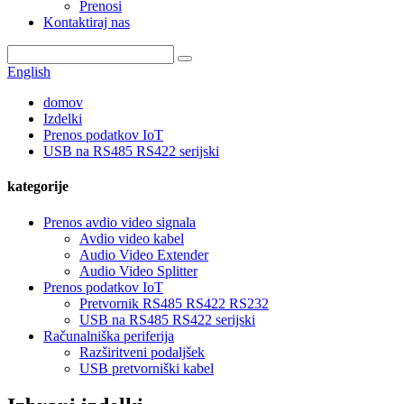
Prenosi
Kontaktiraj nas
English
domov
Izdelki
Prenos podatkov IoT
USB na RS485 RS422 serijski
kategorije
Prenos avdio video signala
Avdio video kabel
Audio Video Extender
Audio Video Splitter
Prenos podatkov IoT
Pretvornik RS485 RS422 RS232
USB na RS485 RS422 serijski
Računalniška periferija
Razširitveni podaljšek
USB pretvorniški kabel