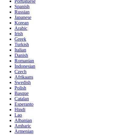
Portuguese
Spanish
Russian
Japanese
Korean
Arabic
Irish
Greek
Turkish
Italian
Danish
Romanian
Indonesian
Czech
Afrikaans
Swedish
Polish
Basque
Catalan
Esperanto
Hindi
Lao
Albanian
Amharic
Armenian