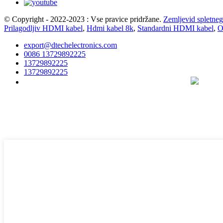
© Copyright - 2022-2023 : Vse pravice pridržane.
Zemljevid spletne
Prilagodljiv HDMI kabel
,
Hdmi kabel 8k
,
Standardni HDMI kabel
,
O
export@dtechelectronics.com
0086 13729892225
13729892225
13729892225