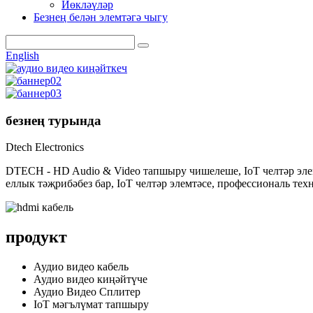
Йөкләүләр
Безнең белән элемтәгә чыгу
English
безнең турында
Dtech Electronics
DTECH - HD Audio & Video тапшыру чишелеше, IoT челтәр эл
еллык тәҗрибәбез бар, IoT челтәр элемтәсе, профессиональ те
продукт
Аудио видео кабель
Аудио видео киңәйтүче
Аудио Видео Сплитер
IoT мәгълүмат тапшыру