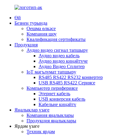
Өй
Безнең турында
Оешма өлкәсе
Компания шоу
Квалификация сертификаты
Продукция
Аудио видео сигнал тапшыру
Аудио видео кабель
Аудио видео киңәйтүче
Аудио Видео Сплитер
IoT мәгълүмат тапшыру
RS485 RS422 RS232 конвертер
USB RS485 RS422 Сериясе
Компьютер перифериясе
Этернет кабель
USB конверсия кабель
Кабельне киңәйтү
Яңалыклар үзәге
Компания яңалыклары
Продукция яңалыклары
Ярдәм үзәге
Техник ярдәм