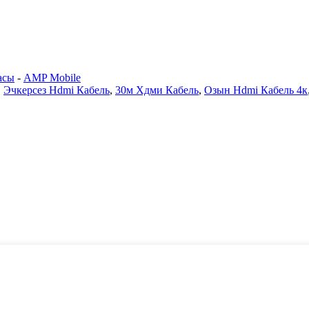
асы
-
AMP Mobile
,
Эчкерсез Hdmi Кабель
,
30м Хдми Кабель
,
Озын Hdmi Кабель 4к