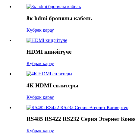
8к hdmi бронялы кабель
Күбрәк карау
HDMI киңәйтүче
Күбрәк карау
4К HDMI сплитеры
Күбрәк карау
RS485 RS422 RS232 Серия Этернет Конв
Күбрәк карау