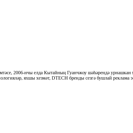
емтәсе, 2006-нчы елда Кытайның Гуанчжоу шәһәрендә урнашкан
хнологияләр, яхшы хезмәт, DTECH бренды сезгә бушлай реклама э