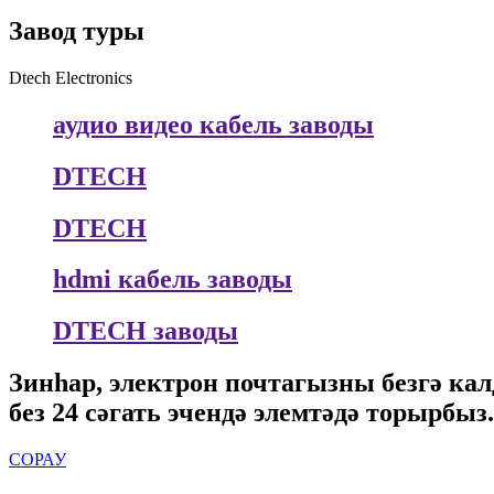
Завод туры
Dtech Electronics
аудио видео кабель заводы
DTECH
DTECH
hdmi кабель заводы
DTECH заводы
Зинһар, электрон почтагызны безгә ка
без 24 сәгать эчендә элемтәдә торырбыз.
СОРАУ