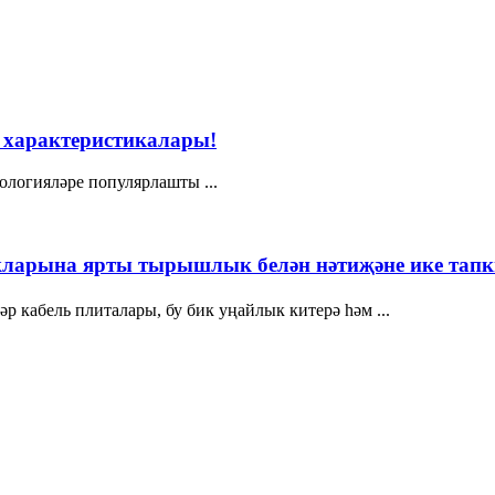
е характеристикалары!
ологияләре популярлашты ...
кларына ярты тырышлык белән нәтиҗәне ике тап
 кабель плиталары, бу бик уңайлык китерә һәм ...