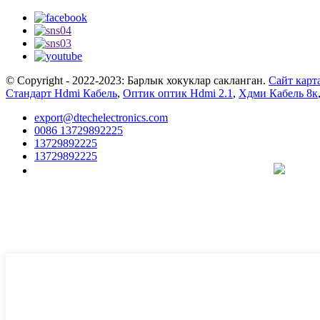
© Copyright - 2022-2023: Барлык хокуклар сакланган.
Сайт карт
Стандарт Hdmi Кабель
,
Оптик оптик Hdmi 2.1
,
Хдми Кабель 8к
export@dtechelectronics.com
0086 13729892225
13729892225
13729892225