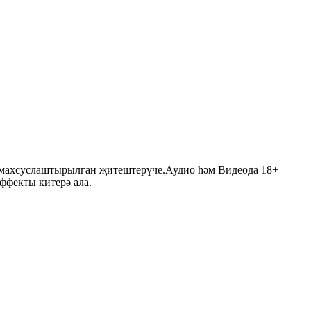
 махсуслаштырылган җитештерүче.Аудио һәм Видеода 18+
ффекты китерә ала.