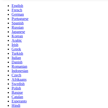
English
French
German
Portuguese
Spanish
Russian
Japanese
Korean
Arabic
Irish
Greek
Turkish
Italian
Danish
Romanian
Indonesian
Czech
Afrikaans
Swedish
Polish
Basque
Catalan
Esperanto
Hindi