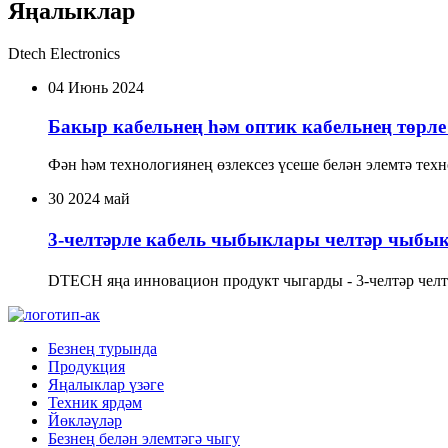
Яңалыклар
Dtech Electronics
04
Июнь 2024
Бакыр кабельнең һәм оптик кабельнең төрл
Фән һәм технологиянең өзлексез үсеше белән элемтә техн
30
2024 май
3-челтәрле кабель чыбыклары челтәр чыбы
DTECH яңа инновацион продукт чыгарды - 3-челтәр челтәр
Безнең турында
Продукция
Яңалыклар үзәге
Техник ярдәм
Йөкләүләр
Безнең белән элемтәгә чыгу