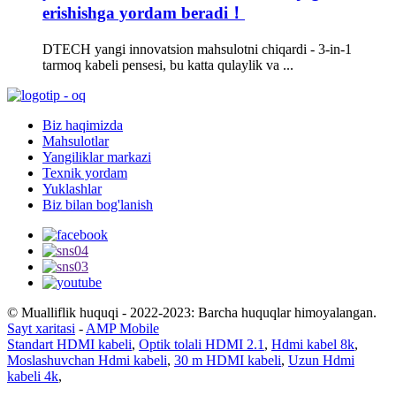
erishishga yordam beradi！
DTECH yangi innovatsion mahsulotni chiqardi - 3-in-1
tarmoq kabeli pensesi, bu katta qulaylik va ...
Biz haqimizda
Mahsulotlar
Yangiliklar markazi
Texnik yordam
Yuklashlar
Biz bilan bog'lanish
© Mualliflik huquqi - 2022-2023: Barcha huquqlar himoyalangan.
Sayt xaritasi
-
AMP Mobile
Standart HDMI kabeli
,
Optik tolali HDMI 2.1
,
Hdmi kabel 8k
,
Moslashuvchan Hdmi kabeli
,
30 m HDMI kabeli
,
Uzun Hdmi
kabeli 4k
,