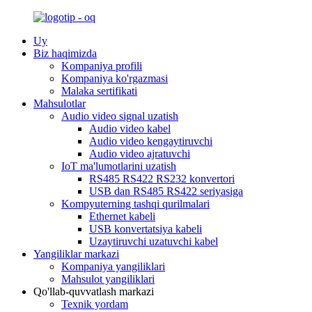
Uy
Biz haqimizda
Kompaniya profili
Kompaniya ko'rgazmasi
Malaka sertifikati
Mahsulotlar
Audio video signal uzatish
Audio video kabel
Audio video kengaytiruvchi
Audio video ajratuvchi
IoT ma'lumotlarini uzatish
RS485 RS422 RS232 konvertori
USB dan RS485 RS422 seriyasiga
Kompyuterning tashqi qurilmalari
Ethernet kabeli
USB konvertatsiya kabeli
Uzaytiruvchi uzatuvchi kabel
Yangiliklar markazi
Kompaniya yangiliklari
Mahsulot yangiliklari
Qo'llab-quvvatlash markazi
Texnik yordam