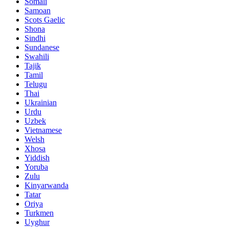
Somali
Samoan
Scots Gaelic
Shona
Sindhi
Sundanese
Swahili
Tajik
Tamil
Telugu
Thai
Ukrainian
Urdu
Uzbek
Vietnamese
Welsh
Xhosa
Yiddish
Yoruba
Zulu
Kinyarwanda
Tatar
Oriya
Turkmen
Uyghur