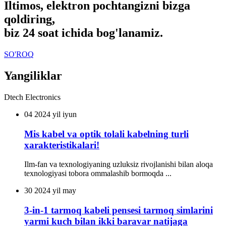
Iltimos, elektron pochtangizni bizga
qoldiring,
biz 24 soat ichida bog'lanamiz.
SO'ROQ
Yangiliklar
Dtech Electronics
04
2024 yil iyun
Mis kabel va optik tolali kabelning turli
xarakteristikalari!
Ilm-fan va texnologiyaning uzluksiz rivojlanishi bilan aloqa
texnologiyasi tobora ommalashib bormoqda ...
30
2024 yil may
3-in-1 tarmoq kabeli pensesi tarmoq simlarini
yarmi kuch bilan ikki baravar natijaga