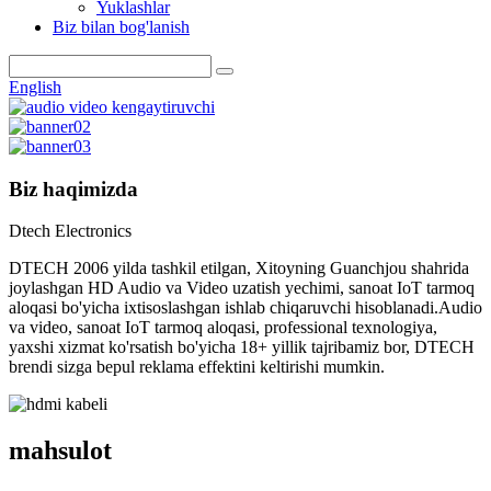
Yuklashlar
Biz bilan bog'lanish
English
Biz haqimizda
Dtech Electronics
DTECH 2006 yilda tashkil etilgan, Xitoyning Guanchjou shahrida
joylashgan HD Audio va Video uzatish yechimi, sanoat IoT tarmoq
aloqasi bo'yicha ixtisoslashgan ishlab chiqaruvchi hisoblanadi.Audio
va video, sanoat IoT tarmoq aloqasi, professional texnologiya,
yaxshi xizmat ko'rsatish bo'yicha 18+ yillik tajribamiz bor, DTECH
brendi sizga bepul reklama effektini keltirishi mumkin.
mahsulot