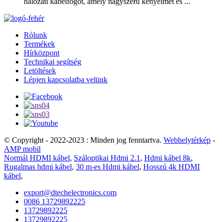
hálózati kábelfogót, amely nagyszerű kényelmet és ...
Rólunk
Termékek
Hírközpont
Technikai segítség
Letöltések
Lépjen kapcsolatba velünk
© Copyright - 2022-2023 : Minden jog fenntartva.
Webhelytérkép
-
AMP mobil
Normál HDMI kábel
,
Száloptikai Hdmi 2.1
,
Hdmi kábel 8k
,
Rugalmas hdmi kábel
,
30 m-es Hdmi kábel
,
Hosszú 4k HDMI
kábel
,
export@dtechelectronics.com
0086 13729892225
13729892225
13729892225