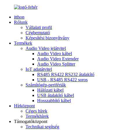
itthon
Rólunk
Vállalati profil
Cégbemutató
Képesítési bizonyítvány
Termékek
Audio Video jelátvitel
Audio Video kábel
Audio Video Extender
Audio Video Splitter
IoT adatátvitel
RS485 RS422 RS232 átalakító
USB - RS485 RS422 soros
Számítógép-perifériák
Hálózati kábel
USB átalakító kábel
Hosszabbító kábel
Hírközpont
Céges hírek
Termékhírek
Támogatóközpont
Technikai segítség