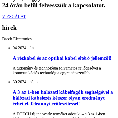
24 órán belül felvesszük a kapcsolatot.
VIZSGÁLAT
hírek
Dtech Electronics
04
2024. jún
A rézkábel és az optikai kábel eltérő jellemzői!
A tudomány és technológia folyamatos fejlődésével a
kommunikációs technológia egyre népszerűbb...
30
2024. május
A 3 az 1-ben hálózati kábelfogók segítségével a
hálózati kábelezés kétszer olyan eredményt
érhet el, feleannyi erőfeszítéssel!
A DTECH új innovatív terméket adott ki – a 3 az 1-ben