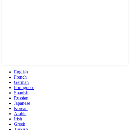
English
French
German
Portuguese
Spanish
Russian
Japanese
Korean
Arabic
Irish
Greek
Turkish