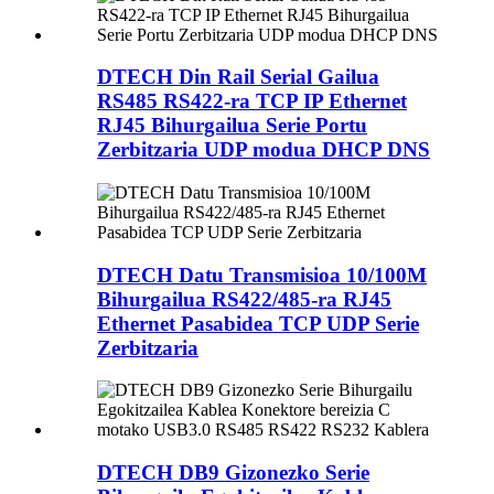
DTECH Din Rail Serial Gailua
RS485 RS422-ra TCP IP Ethernet
RJ45 Bihurgailua Serie Portu
Zerbitzaria UDP modua DHCP DNS
DTECH Datu Transmisioa 10/100M
Bihurgailua RS422/485-ra RJ45
Ethernet Pasabidea TCP UDP Serie
Zerbitzaria
DTECH DB9 Gizonezko Serie