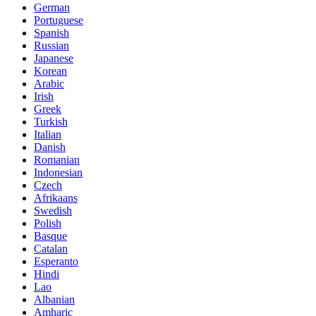
German
Portuguese
Spanish
Russian
Japanese
Korean
Arabic
Irish
Greek
Turkish
Italian
Danish
Romanian
Indonesian
Czech
Afrikaans
Swedish
Polish
Basque
Catalan
Esperanto
Hindi
Lao
Albanian
Amharic