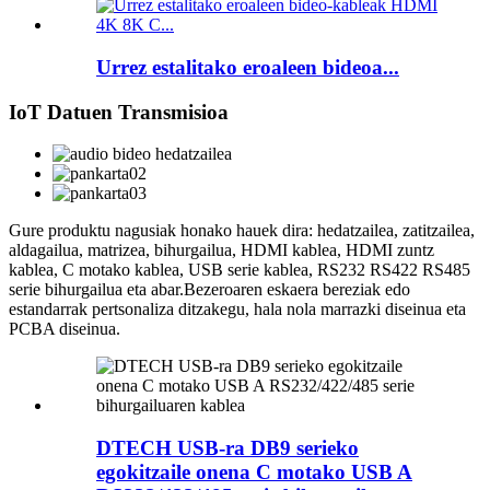
Urrez estalitako eroaleen bideoa...
IoT Datuen Transmisioa
Gure produktu nagusiak honako hauek dira: hedatzailea, zatitzailea,
aldagailua, matrizea, bihurgailua, HDMI kablea, HDMI zuntz
kablea, C motako kablea, USB serie kablea, RS232 RS422 RS485
serie bihurgailua eta abar.Bezeroaren eskaera bereziak edo
estandarrak pertsonaliza ditzakegu, hala nola marrazki diseinua eta
PCBA diseinua.
DTECH USB-ra DB9 serieko
egokitzaile onena C motako USB A