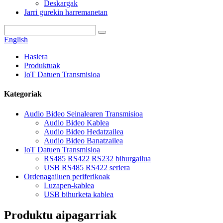
Deskargak
Jarri gurekin harremanetan
English
Hasiera
Produktuak
IoT Datuen Transmisioa
Kategoriak
Audio Bideo Seinalearen Transmisioa
Audio Bideo Kablea
Audio Bideo Hedatzailea
Audio Bideo Banatzailea
IoT Datuen Transmisioa
RS485 RS422 RS232 bihurgailua
USB RS485 RS422 seriera
Ordenagailuen periferikoak
Luzapen-kablea
USB bihurketa kablea
Produktu aipagarriak