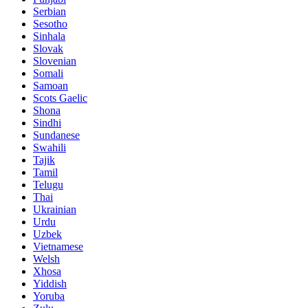
Serbian
Sesotho
Sinhala
Slovak
Slovenian
Somali
Samoan
Scots Gaelic
Shona
Sindhi
Sundanese
Swahili
Tajik
Tamil
Telugu
Thai
Ukrainian
Urdu
Uzbek
Vietnamese
Welsh
Xhosa
Yiddish
Yoruba