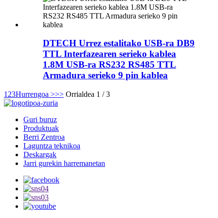
DTECH Urrez estalitako USB-ra DB9
TTL Interfazearen serieko kablea
1.8M USB-ra RS232 RS485 TTL
Armadura serieko 9 pin kablea
1
2
3
Hurrengoa >
>>
Orrialdea 1 / 3
Guri buruz
Produktuak
Berri Zentroa
Laguntza teknikoa
Deskargak
Jarri gurekin harremanetan