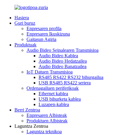
Hasiera
Guri buruz
Enpresaren profila
Enpresaren Ikuskizuna
Gaitasun Agiria
Produktuak
Audio Bideo Seinalearen Transmisioa
Audio Bideo Kablea
Audio Bideo Hedatzailea
Audio Bideo Banatzailea
IoT Datuen Transmisioa
RS485 RS422 RS232 bihurgailua
USB RS485 RS422 seriera
Ordenagailuen periferikoak
Ethernet kablea
USB bihurketa kablea
Luzapen-kablea
Berri Zentroa
Enpresaren Albisteak
Produktuen Albisteak
Laguntza Zentroa
Laguntza teknikoa