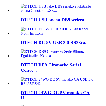
DTECH USB onena DB9 seriera...
DTECH DC 5V USB 3.0 RS23ra...
DTECH DB9 Gizonezko Serial
Conve...
DTECH 24WG DC 5V motako CA
U...