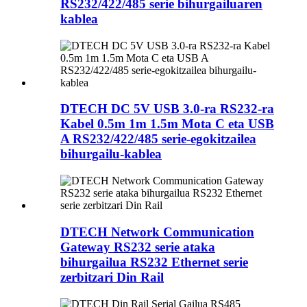
RS232/422/485 serie bihurgailuaren
kablea
DTECH DC 5V USB 3.0-ra RS232-ra
Kabel 0.5m 1m 1.5m Mota C eta USB
A RS232/422/485 serie-egokitzailea
bihurgailu-kablea
DTECH Network Communication
Gateway RS232 serie ataka
bihurgailua RS232 Ethernet serie
zerbitzari Din Rail