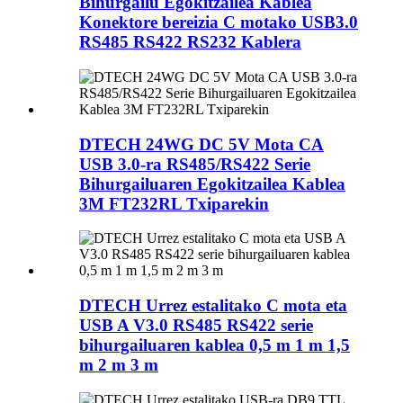
Bihurgailu Egokitzailea Kablea
Konektore bereizia C motako USB3.0
RS485 RS422 RS232 Kablera
DTECH 24WG DC 5V Mota CA
USB 3.0-ra RS485/RS422 Serie
Bihurgailuaren Egokitzailea Kablea
3M FT232RL Txiparekin
DTECH Urrez estalitako C mota eta
USB A V3.0 RS485 RS422 serie
bihurgailuaren kablea 0,5 m 1 m 1,5
m 2 m 3 m