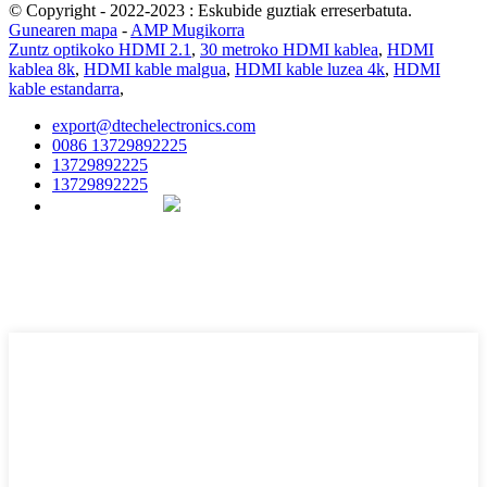
© Copyright - 2022-2023 : Eskubide guztiak erreserbatuta.
Gunearen mapa
-
AMP Mugikorra
Zuntz optikoko HDMI 2.1
,
30 metroko HDMI kablea
,
HDMI
kablea 8k
,
HDMI kable malgua
,
HDMI kable luzea 4k
,
HDMI
kable estandarra
,
export@dtechelectronics.com
0086 13729892225
13729892225
13729892225