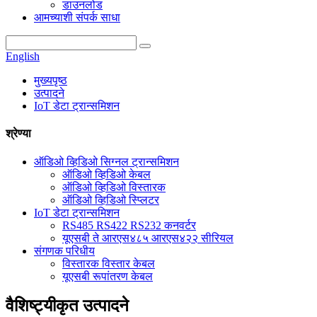
डाउनलोड
आमच्याशी संपर्क साधा
English
मुख्यपृष्ठ
उत्पादने
IoT डेटा ट्रान्समिशन
श्रेण्या
ऑडिओ व्हिडिओ सिग्नल ट्रान्समिशन
ऑडिओ व्हिडिओ केबल
ऑडिओ व्हिडिओ विस्तारक
ऑडिओ व्हिडिओ स्प्लिटर
IoT डेटा ट्रान्समिशन
RS485 RS422 RS232 कनवर्टर
यूएसबी ते आरएस४८५ आरएस४२२ सीरियल
संगणक परिधीय
विस्तारक विस्तार केबल
यूएसबी रूपांतरण केबल
वैशिष्ट्यीकृत उत्पादने