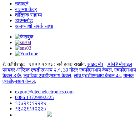
उत्पादने
बातम्या केंद्र
तांत्रिक सहाय्य
डाउनलोड
आमच्याशी संपर्क साधा
© कॉपीराइट - २०२२-२०२३ : सर्व हक्क राखीव.
साइट मॅप
-
AMP मोबाइल
फायबर ऑप्टिक एचडीएमआय २.१
,
30 मीटर एचडीएमआय केबल
,
एचडीएमआय
केबल 8 के
,
लवचिक एचडीएमआय केबल
,
लांब एचडीएमआय केबल 4k
,
मानक
एचडीएमआय केबल
,
export@dtechelectronics.com
0086 13729892225
१३७२९८९२२२५
१३७२९८९२२२५