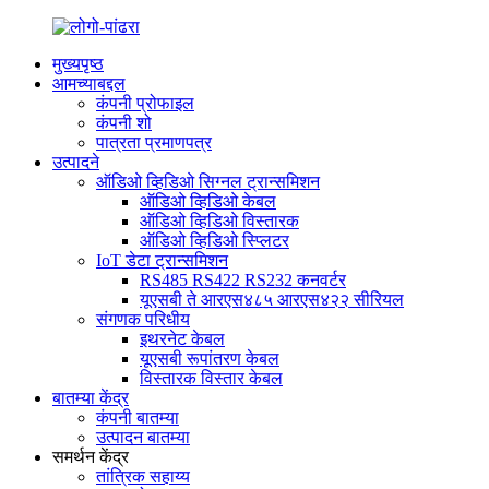
मुख्यपृष्ठ
आमच्याबद्दल
कंपनी प्रोफाइल
कंपनी शो
पात्रता प्रमाणपत्र
उत्पादने
ऑडिओ व्हिडिओ सिग्नल ट्रान्समिशन
ऑडिओ व्हिडिओ केबल
ऑडिओ व्हिडिओ विस्तारक
ऑडिओ व्हिडिओ स्प्लिटर
IoT डेटा ट्रान्समिशन
RS485 RS422 RS232 कनवर्टर
यूएसबी ते आरएस४८५ आरएस४२२ सीरियल
संगणक परिधीय
इथरनेट केबल
यूएसबी रूपांतरण केबल
विस्तारक विस्तार केबल
बातम्या केंद्र
कंपनी बातम्या
उत्पादन बातम्या
समर्थन केंद्र
तांत्रिक सहाय्य