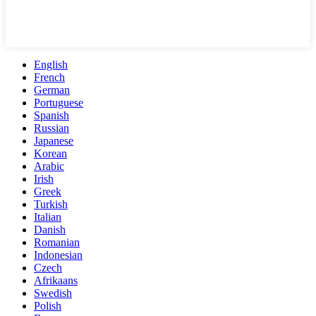
English
French
German
Portuguese
Spanish
Russian
Japanese
Korean
Arabic
Irish
Greek
Turkish
Italian
Danish
Romanian
Indonesian
Czech
Afrikaans
Swedish
Polish