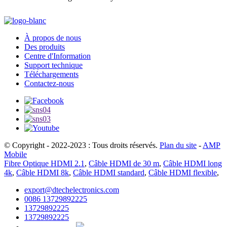
À propos de nous
Des produits
Centre d'Information
Support technique
Téléchargements
Contactez-nous
© Copyright - 2022-2023 : Tous droits réservés.
Plan du site
-
AMP
Mobile
Fibre Optique HDMI 2.1
,
Câble HDMI de 30 m
,
Câble HDMI long
4k
,
Câble HDMI 8k
,
Câble HDMI standard
,
Câble HDMI flexible
,
export@dtechelectronics.com
0086 13729892225
13729892225
13729892225