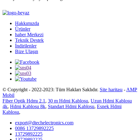
Hakkımızda
Ürünler
haber Merkezi
Teknik Destek
İndirilenler
Bize Ulaşın
© Copyright - 2022-2023: Tüm Hakları Saklıdır.
Site haritası
-
AMP
Mobil
Fiber Optik Hdmı 2.1
,
30 m Hdmi Kablosu
,
Uzun Hdmi Kablosu
4k
,
Hdmi Kablosu 8k
,
Standart Hdmi Kablosu
,
Esnek Hdmi
Kablosu
,
export@dtechelectronics.com
0086 13729892225
13729892225
13729892225