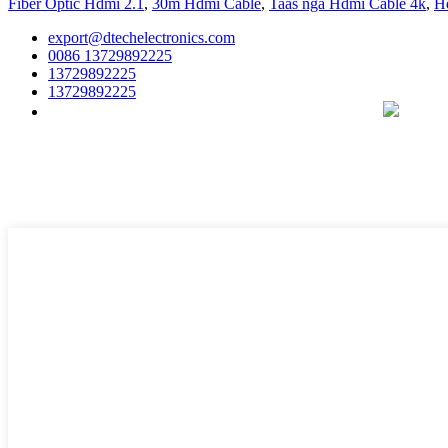
Fiber Optic Hdmi 2.1
,
30m Hdmi Cable
,
Taas nga Hdmi Cable 4k
,
H
export@dtechelectronics.com
0086 13729892225
13729892225
13729892225