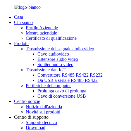
Casa
Chi siamo
Profilo Aziendale
Mostra aziendale
Certificato di qualificazione
Prodotti
Trasmissione del segnale audio video
Cavo audiovideo
Estensore audio video
Splitter audio video
Trasmissione dati IoT
Convertitore RS485 RS422 RS232
Da USB a seriale RS485 RS422
Periferiche del computer
Prolunga cavo di prolunga
Cavo di conversione USB
Centro notizie
Notizie dall'azienda
Novità sui prodotti
Centro di supporto
Supporto tecnico
Download