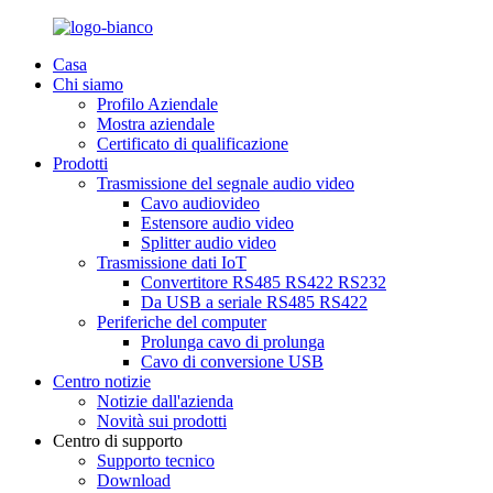
Casa
Chi siamo
Profilo Aziendale
Mostra aziendale
Certificato di qualificazione
Prodotti
Trasmissione del segnale audio video
Cavo audiovideo
Estensore audio video
Splitter audio video
Trasmissione dati IoT
Convertitore RS485 RS422 RS232
Da USB a seriale RS485 RS422
Periferiche del computer
Prolunga cavo di prolunga
Cavo di conversione USB
Centro notizie
Notizie dall'azienda
Novità sui prodotti
Centro di supporto
Supporto tecnico
Download