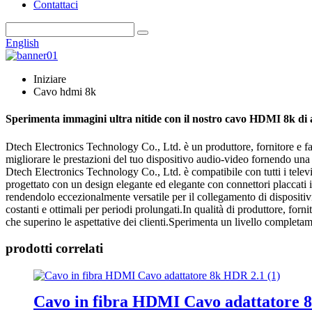
Contattaci
English
Iniziare
Cavo hdmi 8k
Sperimenta immagini ultra nitide con il nostro cavo HDMI 8k di a
Dtech Electronics Technology Co., Ltd. è un produttore, fornitore e f
migliorare le prestazioni del tuo dispositivo audio-video fornendo una
Dtech Electronics Technology Co., Ltd. è compatibile con tutti i televis
progettato con un design elegante ed elegante con connettori placcati
rendendolo eccezionalmente versatile per il collegamento di dispositivi 
costanti e ottimali per periodi prolungati.In qualità di produttore, forn
che superino le aspettative dei clienti.Sperimenta un livello comple
prodotti correlati
Cavo in fibra HDMI Cavo adattatore 