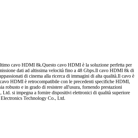
o l'ultimo cavo HDMI 8k.Questo cavo HDMI è la soluzione perfetta per
smissione dati ad altissima velocità fino a 48 Gbps.Il cavo HDMI 8k di
ppassionati di cinema alla ricerca di immagini di alta qualità.Il cavo è
sto cavo HDMI è retrocompatibile con le precedenti specifiche HDMI,
ia robusto e in grado di resistere all'usura, fornendo prestazioni
 Ltd. si impegna a fornire dispositivi elettronici di qualità superiore
h Electronics Technology Co., Ltd.