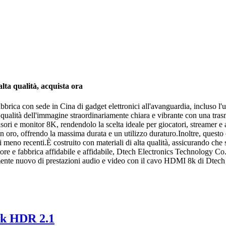
lta qualità, acquista ora
abbrica con sede in Cina di gadget elettronici all'avanguardia, inclus
 qualità dell'immagine straordinariamente chiara e vibrante con una tra
ori e monitor 8K, rendendolo la scelta ideale per giocatori, streamer e a
 in oro, offrendo la massima durata e un utilizzo duraturo.Inoltre, que
meno recenti.È costruito con materiali di alta qualità, assicurando che s
itore e fabbrica affidabile e affidabile, Dtech Electronics Technology Co.,
tamente nuovo di prestazioni audio e video con il cavo HDMI 8k di Dtec
8k HDR 2.1