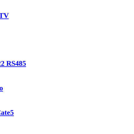
 TV
22 RS485
o
Cate5