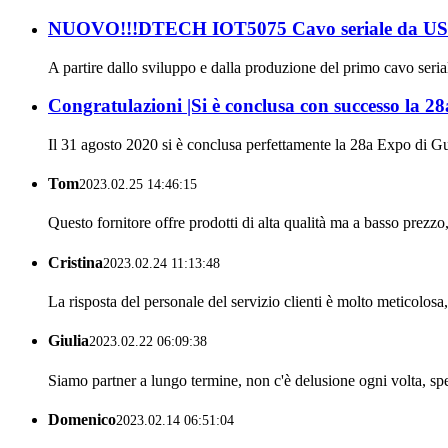
NUOVO!!!DTECH IOT5075 Cavo seriale da USB 
A partire dallo sviluppo e dalla produzione del primo cavo seriale 
Congratulazioni |Si è conclusa con successo la
Il 31 agosto 2020 si è conclusa perfettamente la 28a Expo di G
Tom
2023.02.25 14:46:15
Questo fornitore offre prodotti di alta qualità ma a basso prez
Cristina
2023.02.24 11:13:48
La risposta del personale del servizio clienti è molto meticolosa
Giulia
2023.02.22 06:09:38
Siamo partner a lungo termine, non c'è delusione ogni volta, sp
Domenico
2023.02.14 06:51:04