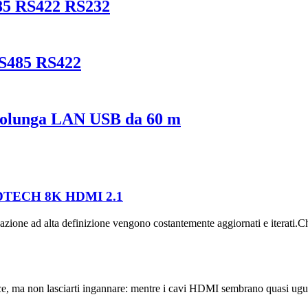
485 RS422 RS232
RS485 RS422
prolunga LAN USB da 60 m
ica DTECH 8K HDMI 2.1
zazione ad alta definizione vengono costantemente aggiornati e iterati.Ch
 ma non lasciarti ingannare: mentre i cavi HDMI sembrano quasi uguali