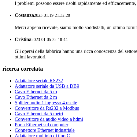
I problemi possono essere risolti rapidamente ed efficacemente, 
Costanza
2023.01.19 21:32:20
Merci appena ricevute, siamo molto soddisfatti, un ottimo fornit
Cristina
2023.01.05 22:18:44
Gli operai della fabbrica hanno una ricca conoscenza del setto
ottimi lavoratori.
ricerca correlata
Adattatore seriale RS232
Adattatore seriale da USB a DB9
Cavo Ethernet da 5 m
Cavo Ethernet da 2 m
Splitter audio 1 ingresso 4 uscite
Convertitore da Rs232 a Modbus
Cavo Ethernet da 5 metri
Convertitore da audio video a hdmi
Porta Ethernet sul computer
Connettore Ethernet industriale
Adattatore multiplo di tipo C