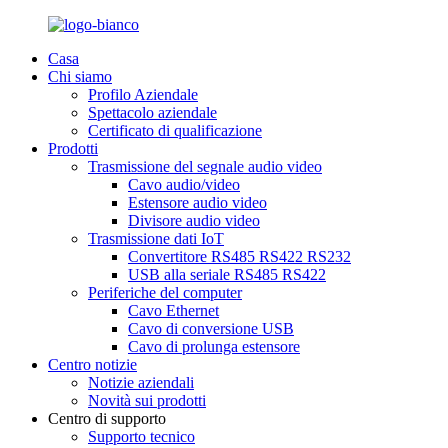
Casa
Chi siamo
Profilo Aziendale
Spettacolo aziendale
Certificato di qualificazione
Prodotti
Trasmissione del segnale audio video
Cavo audio/video
Estensore audio video
Divisore audio video
Trasmissione dati IoT
Convertitore RS485 RS422 RS232
USB alla seriale RS485 RS422
Periferiche del computer
Cavo Ethernet
Cavo di conversione USB
Cavo di prolunga estensore
Centro notizie
Notizie aziendali
Novità sui prodotti
Centro di supporto
Supporto tecnico