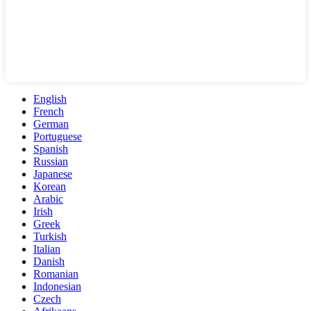
English
French
German
Portuguese
Spanish
Russian
Japanese
Korean
Arabic
Irish
Greek
Turkish
Italian
Danish
Romanian
Indonesian
Czech