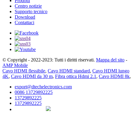
Prodotti
Centro notizie
Supporto tecnico
Download
Contattaci
© Copyright - 2022-2023: Tutti i diritti riservati.
Mappa del sito
-
AMP Mobile
Cavo HDMI flessibile
,
Cavo HDMI standard
,
Cavo HDMI lungo
4K
,
Cavo HDMI da 30 m
,
Fibra ottica Hdmi 2.1
,
Cavo HDMI 8k
,
export@dtechelectronics.com
0086 13729892225
13729892225
13729892225