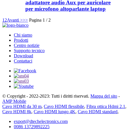
adattatore audio Aux per auricolare
per microfono altoparlante laptop
1
2
Avanti >
>>
Pagina 1 / 2
Chi siamo
Prodotti
Centro notizie
Supporto tecnico
Download
Contattaci
© Copyright - 2022-2023: Tutti i diritti riservati.
Mappa del sito
-
AMP Mobile
Cavo HDMI da 30 m
,
Cavo HDMI flessibile
,
Fibra ottica Hdmi 2.1
,
Cavo HDMI 8k
,
Cavo HDMI lungo 4K
,
Cavo HDMI standard
,
export@dtechelectronics.com
0086 13729892225