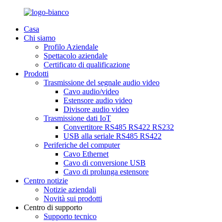
Casa
Chi siamo
Profilo Aziendale
Spettacolo aziendale
Certificato di qualificazione
Prodotti
Trasmissione del segnale audio video
Cavo audio/video
Estensore audio video
Divisore audio video
Trasmissione dati IoT
Convertitore RS485 RS422 RS232
USB alla seriale RS485 RS422
Periferiche del computer
Cavo Ethernet
Cavo di conversione USB
Cavo di prolunga estensore
Centro notizie
Notizie aziendali
Novità sui prodotti
Centro di supporto
Supporto tecnico