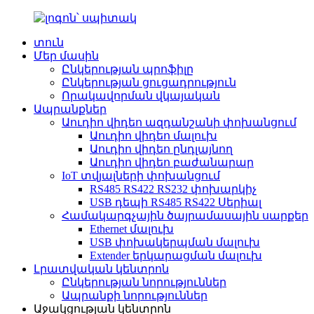
տուն
Մեր մասին
Ընկերության պրոֆիլը
Ընկերության ցուցադրություն
Որակավորման վկայական
Ապրանքներ
Աուդիո վիդեո ազդանշանի փոխանցում
Աուդիո վիդեո մալուխ
Աուդիո վիդեո ընդլայնող
Աուդիո վիդեո բաժանարար
IoT տվյալների փոխանցում
RS485 RS422 RS232 փոխարկիչ
USB դեպի RS485 RS422 Սերիալ
Համակարգչային ծայրամասային սարքեր
Ethernet մալուխ
USB փոխակերպման մալուխ
Extender երկարացման մալուխ
Լրատվական կենտրոն
Ընկերության նորություններ
Ապրանքի նորություններ
Աջակցության կենտրոն