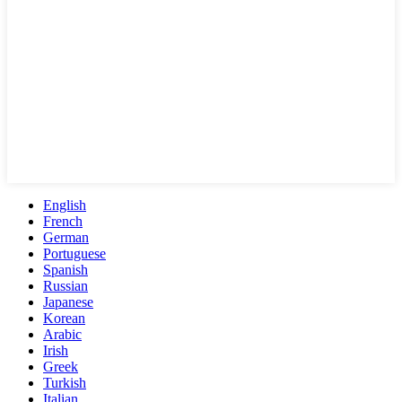
English
French
German
Portuguese
Spanish
Russian
Japanese
Korean
Arabic
Irish
Greek
Turkish
Italian