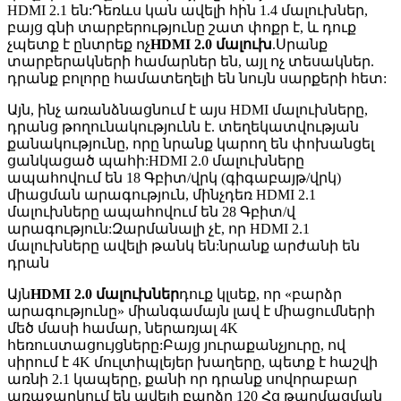
HDMI 2.1 են:Դեռևս կան ավելի հին 1.4 մալուխներ,
բայց գնի տարբերությունը շատ փոքր է, և դուք
չպետք է ընտրեք ոչ
HDMI 2.0 մալուխ
.Սրանք
տարբերակների համարներ են, այլ ոչ տեսակներ.
դրանք բոլորը համատեղելի են նույն սարքերի հետ:
Այն, ինչ առանձնացնում է այս HDMI մալուխները,
դրանց թողունակությունն է. տեղեկատվության
քանակությունը, որը նրանք կարող են փոխանցել
ցանկացած պահի:HDMI 2.0 մալուխները
ապահովում են 18 Գբիտ/վրկ (գիգաբայթ/վրկ)
միացման արագություն, մինչդեռ HDMI 2.1
մալուխները ապահովում են 28 Գբիտ/վ
արագություն:Զարմանալի չէ, որ HDMI 2.1
մալուխները ավելի թանկ են:նրանք արժանի են
դրան
Այն
HDMI 2.0 մալուխներ
դուք կլսեք, որ «բարձր
արագությունը» միանգամայն լավ է միացումների
մեծ մասի համար, ներառյալ 4K
հեռուստացույցները:Բայց յուրաքանչյուրը, ով
սիրում է 4K մուլտիպլեյեր խաղերը, պետք է հաշվի
առնի 2.1 կապերը, քանի որ դրանք սովորաբար
առաջարկում են ավելի բարձր 120 Հց թարմացման