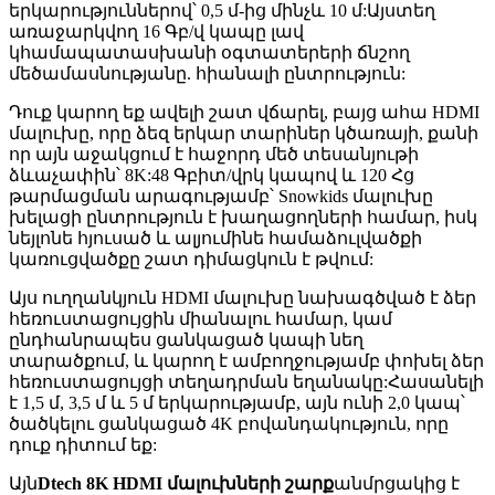
երկարություններով՝ 0,5 մ-ից մինչև 10 մ:Այստեղ
առաջարկվող 16 Գբ/վ կապը լավ
կհամապատասխանի օգտատերերի ճնշող
մեծամասնությանը. հիանալի ընտրություն:
Դուք կարող եք ավելի շատ վճարել, բայց ահա HDMI
մալուխը, որը ձեզ երկար տարիներ կծառայի, քանի
որ այն աջակցում է հաջորդ մեծ տեսանյութի
ձևաչափին՝ 8K:48 Գբիտ/վրկ կապով և 120 Հց
թարմացման արագությամբ՝ Snowkids մալուխը
խելացի ընտրություն է խաղացողների համար, իսկ
նեյլոնե հյուսած և ալյումինե համաձուլվածքի
կառուցվածքը շատ դիմացկուն է թվում:
Այս ուղղանկյուն HDMI մալուխը նախագծված է ձեր
հեռուստացույցին միանալու համար, կամ
ընդհանրապես ցանկացած կապի նեղ
տարածքում, և կարող է ամբողջությամբ փոխել ձեր
հեռուստացույցի տեղադրման եղանակը:Հասանելի
է 1,5 մ, 3,5 մ և 5 մ երկարությամբ, այն ունի 2,0 կապ՝
ծածկելու ցանկացած 4K բովանդակություն, որը
դուք դիտում եք:
Այն
Dtech 8K HDMI մալուխների շարք
անմրցակից է