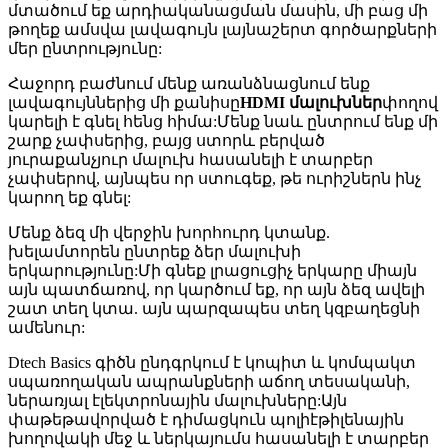
մտածում եք արդիականացման մասին, մի բաց մի
թողեք ամսվա լավագույն լայնաշերտ գործարքների
մեր ընտրությունը:
Հաջորդ բաժնում մենք առանձնացնում ենք
լավագույններից մի քանիսը
HDMI մալուխներ
փողով
կարելի է գնել հենց հիմա:Մենք նաև ընտրում ենք մի
շարք չափսերից, բայց ստորև բերված
յուրաքանչյուր մալուխ հասանելի է տարբեր
չափսերով, այնպես որ ստուգեք, թե ուրիշներն ինչ
կարող եք գնել:
Մենք ձեզ մի վերջին խորհուրդ կտանք.
խելամտորեն ընտրեք ձեր մալուխի
երկարությունը:Մի գնեք լրացուցիչ երկարը միայն
այն պատճառով, որ կարծում եք, որ այն ձեզ ավելի
շատ տեղ կտա. այն պարզապես տեղ կզբաղեցնի
ամենուր:
Dtech Basics գիծն ընդգրկում է կոպիտ և կոմպակտ
սպառողական ապրանքների աճող տեսականի,
ներառյալ էլեկտրոնային մալուխները:Այն
փաթեթավորված է դիմացկուն պոլիէթիլենային
խողովակի մեջ և ներկայումս հասանելի է տարբեր