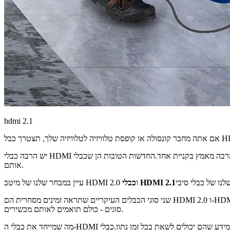
hdmi 2.1
יש הרבה כבלי HDMI בשוק, ואנחנו לא נאשים אותך אם אתה לא רוצה להשקיע הרבה מאמץ בקניית אחד.החדשות הטובות הן שכבלי HDMI הם זולים יחסית, אבל יש עוד כמה דברים שאתה צריך לדעת לפני שאתה קונה
אותם.
כבלי HDMI 2.1
עיין במבחר שלנו של מיטב HDMI 2.0 ו
סוגים - כולם תואמים לאותם מכשירים.
מה שמייחד את כבלי ה-HDMI הללו הוא רוחב הפס שלהם: כמות המידע שהם יכולים לשאת בכל זמן נתון.כבלי HDMI 2.0 מספקים מהירויות חיבור של 18 Gbps (גיגה-בייט לשנייה), בעוד כבלי HDMI 2.1 מספקים מהירויות