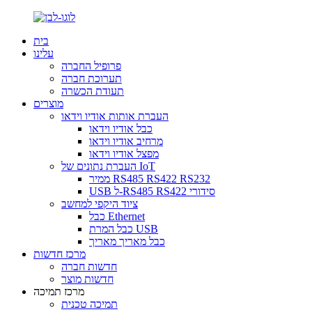
בית
עלינו
פרופיל החברה
תערוכת חברה
תעודת הכשרה
מוצרים
העברת אותות אודיו וידאו
כבל אודיו וידאו
מרחיב אודיו וידאו
מפצל אודיו וידאו
העברת נתונים של IoT
ממיר RS485 RS422 RS232
USB ל-RS485 RS422 סידורי
ציוד היקפי למחשב
כבל Ethernet
כבל המרת USB
כבל מאריך מאריך
מרכז חדשות
חדשות חברה
חדשות מוצר
מרכז תמיכה
תמיכה טכנית