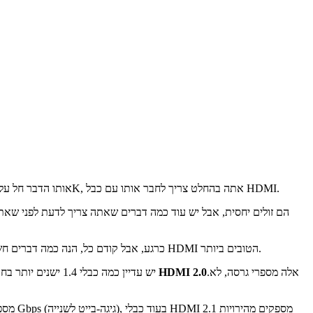
אם אתה מחבר קונסולה או קופסת טלוויזיה לטלוויזיה שלך, תצטרך כבל HDMI.אותו הדבר חל על המחשב והצג שלך, ואולי המצלמה הדיגיטלית שלך.אם יש לך מכשיר 4K, אתה בהחלט צריך לחבר אותו עם כבל HDMI.
כרגע, אבל קודם כל, הנה כמה דברים חשובים שאתה צריך לדעת לפני שאתה קונה.אתה יכול גם לבדוק את המבחר שלנו של כבלי סיבי HDMI הטובים ביותר.
.אלה מספרי גרסה, לא
כבל HDMI 2.0
שני סוגי הכבלים העיקריים שתראה זמינים מסחרית הם HDMI 2.0 ו-HDMI 2.1.יש עדיין כמה כבלי 1.4 ישנים יותר בחוץ, אבל ההבדל במחיר קטן מאוד ולא כדאי לבחור בכבלים שאינם