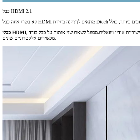
כבל HDMI 2.1
ל HDMI מתאים לך?הנה בחירת Dtech מהטובים ביותר, כולל
, שהוצגו לראשונה לשוק הצרכנים בשנת 2004, הם כעת הסטנדרט המקובל לקישוריות אודיו-ויזואלית.מסוגל לשאת שני אותות על כבל בודד, HDMI מייצג שיפור משמעותי לעומת קודמו ומשמש כעת לחיבור
כבלי HDMI
מכשירים אלקטרוניים שונים.