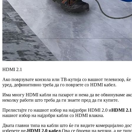
HDMI 2.1
Ако поврзувате конзола или ТВ-кутија со вашиот телевизор, ќ
уред, дефинитивно треба да го поврзете со HDMI кабел.
Има многу HDMI кабли на пазарот и нема да ве обвинуваме ако 
неколку работи што треба да ги знаете пред да ги купите.
Прелистајте го нашиот избор на најдобри HDMI 2.0 и
HDMI 2.1
нашиот избор на најдобри кабли со HDMI влакна.
Двата главни типа на кабли што ќе ги видите комерцијално дост
изберете не-
HDMI 2.0 кабел
.Ова се броеви на верзии, а не тип