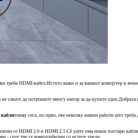
е ви треба HDMI-кабел.Истото важи и за вашиот компјутер и мон
не сакате да потрошите многу напор за да купите еден.Добрата 
 кабли
токму сега, но прво, еве неколку важни работи што треба 
апни се HDMI 2.0 и HDMI 2.1.Сè уште има некои постари кабли од
ови - сите тие се компатибилни со истите уреди.