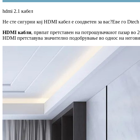
hdmi 2.1 кабел
Не сте сигурни кој HDMI кабел е соодветен за вас?Еве го Dtech
HDMI кабли
, првпат претставен на потрошувачкиот пазар во 2
HDMI претставува значително подобрување во однос на неговио