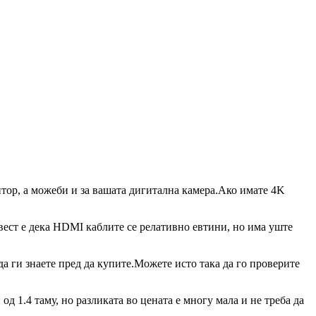
итор, а можеби и за вашата дигитална камера.Ако имате 4K
вест е дека HDMI каблите се релативно евтини, но има уште
да ги знаете пред да купите.Можете исто така да го проверите
 1.4 таму, но разликата во цената е многу мала и не треба да