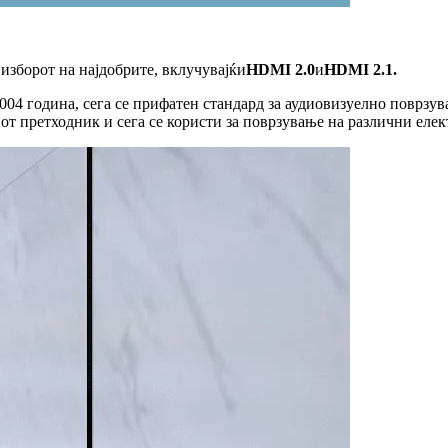
 изборот на најдобрите, вклучувајќи
HDMI 2.0
и
HDMI 2.1.
004 година, сега се прифатен стандард за аудиовизуелно поврзу
т претходник и сега се користи за поврзување на различни елек