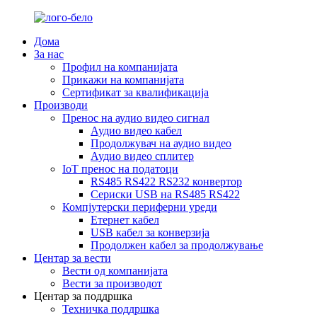
Дома
За нас
Профил на компанијата
Прикажи на компанијата
Сертификат за квалификација
Производи
Пренос на аудио видео сигнал
Аудио видео кабел
Продолжувач на аудио видео
Аудио видео сплитер
IoT пренос на податоци
RS485 RS422 RS232 конвертор
Сериски USB на RS485 RS422
Компјутерски периферни уреди
Етернет кабел
USB кабел за конверзија
Продолжен кабел за продолжување
Центар за вести
Вести од компанијата
Вести за производот
Центар за поддршка
Техничка поддршка