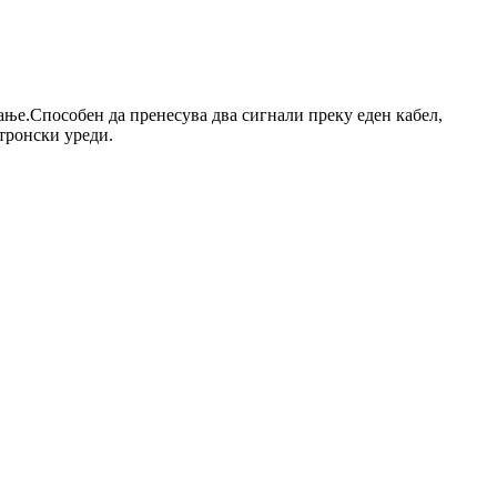
вање.Способен да пренесува два сигнали преку еден кабел,
тронски уреди.