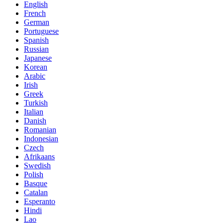
English
French
German
Portuguese
Spanish
Russian
Japanese
Korean
Arabic
Irish
Greek
Turkish
Italian
Danish
Romanian
Indonesian
Czech
Afrikaans
Swedish
Polish
Basque
Catalan
Esperanto
Hindi
Lao