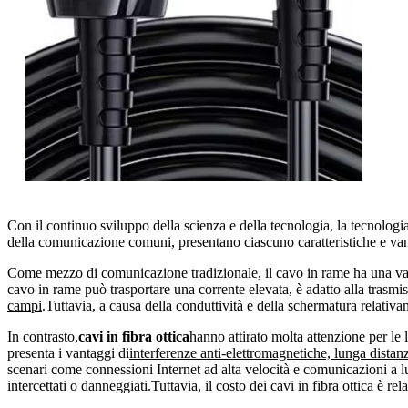
Con il continuo sviluppo della scienza e della tecnologia, la tecnologi
della comunicazione comuni, presentano ciascuno caratteristiche e van
Come mezzo di comunicazione tradizionale, il cavo in rame ha una vas
cavo in rame può trasportare una corrente elevata, è adatto alla trasmis
campi
.Tuttavia, a causa della conduttività e della schermatura relativam
In contrasto,
cavi in ​​fibra ottica
hanno attirato molta attenzione per le l
presenta i vantaggi di
interferenze anti-elettromagnetiche, lunga distanz
scenari come connessioni Internet ad alta velocità e comunicazioni a lu
intercettati o danneggiati.Tuttavia, il costo dei cavi in ​​fibra ottica è re