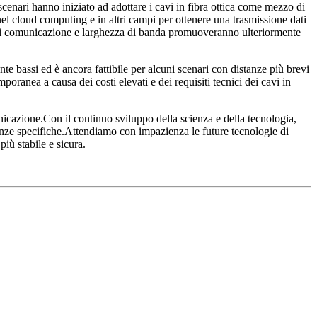
enari hanno iniziato ad adottare i cavi in ​​fibra ottica come mezzo di
 nel cloud computing e in altri campi per ottenere una trasmissione dati
cità di comunicazione e larghezza di banda promuoveranno ulteriormente
ente bassi ed è ancora fattibile per alcuni scenari con distanze più brevi
oranea a causa dei costi elevati e dei requisiti tecnici dei cavi in ​​
omunicazione.Con il continuo sviluppo della scienza e della tecnologia,
sigenze specifiche.Attendiamo con impazienza le future tecnologie di
iù stabile e sicura.