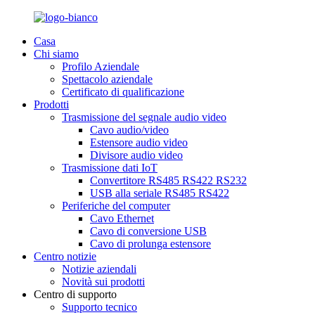
Casa
Chi siamo
Profilo Aziendale
Spettacolo aziendale
Certificato di qualificazione
Prodotti
Trasmissione del segnale audio video
Cavo audio/video
Estensore audio video
Divisore audio video
Trasmissione dati IoT
Convertitore RS485 RS422 RS232
USB alla seriale RS485 RS422
Periferiche del computer
Cavo Ethernet
Cavo di conversione USB
Cavo di prolunga estensore
Centro notizie
Notizie aziendali
Novità sui prodotti
Centro di supporto
Supporto tecnico