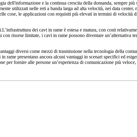
gia dell'informazione e la continua crescita della domanda, sempre più sc
ente utilizzati nelle reti a banda larga ad alta velocità, nei data center,
 delle cose, le applicazioni con requisiti più elevati in termini di velo
i.L’infrastruttura dei cavi in ​​rame è estesa e matura, con costi relativam
on risorse limitate, i cavi in ​​rame possono diventare un’alternativa temp
iche e vantaggi diversi come mezzi di trasmissione nella tecnologia della c
avi in ​​rame presentano ancora alcuni vantaggi in scenari specifici ed e
ne per fornire alle persone un’esperienza di comunicazione più veloce, p