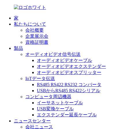
家
私たちについて
会社概要
企業展示会
資格証明書
製品
オーディオビデオ信号伝送
オーディオビデオケーブル
オーディオビデオエクステンダー
オーディオビデオスプリッター
IoTデータ伝送
RS485 RS422 RS232 コンバータ
USBからRS485 RS422シリアル
コンピュータ周辺機器
イーサネットケーブル
USB変換ケーブル
エクステンダー延長ケーブル
ニュースセンター
会社ニュース