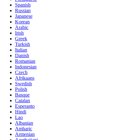
Spanish
Russian
Japanese
Korean
Arabic
Irish
Greek
Turkish
Italian
Danish
Romanian
Indonesian
Czech
Afrikaans
Swedish
Polish
Basque
Catalan
Esperanto
Hindi
Lao
Albanian
Amharic
Armenian
Azerbaijani